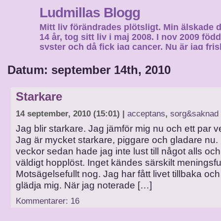
Ludmillas Blogg
Mitt liv förändrades plötsligt. Min älskade 
14 år, tog sitt liv i maj 2008. I nov 2009 fö
syster och då fick jag cancer. Nu är jag fri
fortsätta mitt liv…
Datum: september 14th, 2010
Starkare
14 september, 2010 (15:01) |
acceptans
,
sorg&saknad
Jag blir starkare. Jag jämför mig nu och ett par ve
Jag är mycket starkare, piggare och gladare nu. 
veckor sedan hade jag inte lust till något alls o
väldigt hopplöst. Inget kändes särskilt meningsful
Motsägelsefullt nog. Jag har fått livet tillbaka oc
glädja mig. När jag noterade […]
Kommentarer: 16