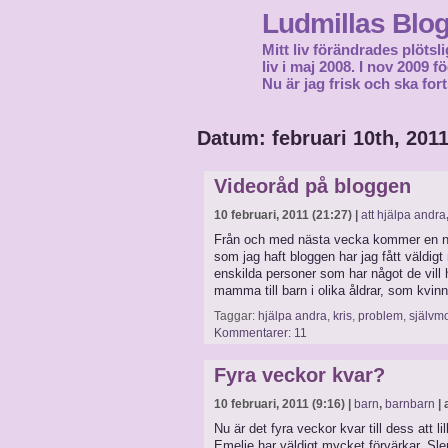
Ludmillas Blo
Mitt liv förändrades plötsli
liv i maj 2008. I nov 2009 
Nu är jag frisk och ska fort
Datum: februari 10th, 201
Videoråd på bloggen
10 februari, 2011 (21:27) |
att hjälpa andra
Från och med nästa vecka kommer en ny 
som jag haft bloggen har jag fått väldi
enskilda personer som har något de vil
mamma till barn i olika åldrar, som kvin
Taggar:
hjälpa andra
,
kris
,
problem
,
självm
Kommentarer: 11
Fyra veckor kvar?
10 februari, 2011 (9:16) |
barn
,
barnbarn
| 
Nu är det fyra veckor kvar till dess att l
Emelie har väldigt mycket förvärkar. S