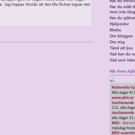
Har du förlor
r. Jag hoppas förstås att den lilla flickan lugnar ned
Har du mått då
men inte län
7
Har du själv
Hjälpsidor
Media
Om bloggen
Om mig
Tänd ett ljus
Vad kan du o
Vad som hän
Här finns hjäl