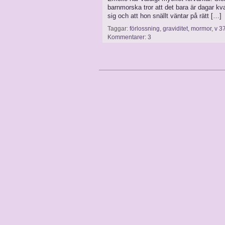
barnmorska tror att det bara är dagar kva
sig och att hon snällt väntar på rätt […]
Taggar:
förlossning
,
graviditet
,
mormor
,
v 3
Kommentarer: 3