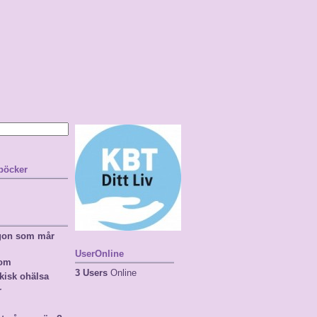
 böcker
ågon som mår
UserOnline
nom
3 Users
Online
kisk ohälsa
r