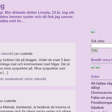
gg
gt. Min älskade dotter Linnéa, 14 år, tog sitt
föddes hennes syster och då fick jag cancer.
sätta mitt liv…
1
Sök efter:
,
videoråd
| av: Ludmilla
funktion här på bloggen. Under de snart 3 åren
Beställ mina
gt många mail och kommentarer med frågor. Det är
l ha mina synpunkter på. Mina synpunkter som
na […]
Sidor
ord
,
sorg&saknad
,
suicid
,
videoråd
Att hjälpa n
dåligt
Choriocarci
Fakta om psy
av: Ludmilla
Föreläsninga
illa Melinda, barnbarnet, är beräknat att komma ut.
Gästbok
lemproppen gick för någon vecka sedan och någon