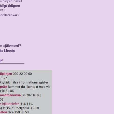
at någon nära?
ligt tidigare
gre?
mordstankar?
m självmord?
de Linnéa
p!