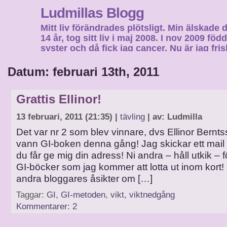
Ludmillas Blogg
Mitt liv förändrades plötsligt. Min älskade 
14 år, tog sitt liv i maj 2008. I nov 2009 fö
syster och då fick jag cancer. Nu är jag fri
fortsätta mitt liv…
Datum: februari 13th, 2011
Grattis Ellinor!
13 februari, 2011 (21:35) |
tävling
| av: Ludmilla
Det var nr 2 som blev vinnare, dvs Ellinor Bern
vann GI-boken denna gång! Jag skickar ett mail ti
du får ge mig din adress! Ni andra – håll utkik – för
GI-böcker som jag kommer att lotta ut inom kort
andra bloggares åsikter om […]
Taggar:
GI
,
GI-metoden
,
vikt
,
viktnedgång
Kommentarer: 2