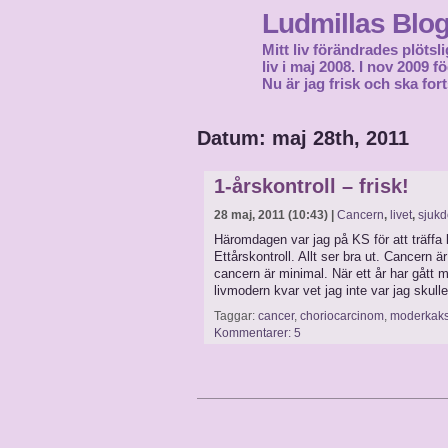
Ludmillas Blo
Mitt liv förändrades plötsli
liv i maj 2008. I nov 2009 
Nu är jag frisk och ska fort
Datum: maj 28th, 2011
1-årskontroll – frisk!
28 maj, 2011 (10:43) |
Cancern
,
livet
,
sjuk
Häromdagen var jag på KS för att träff
Ettårskontroll. Allt ser bra ut. Cancern ä
cancern är minimal. När ett år har gått
livmodern kvar vet jag inte var jag skull
Taggar:
cancer
,
choriocarcinom
,
moderkaks
Kommentarer: 5