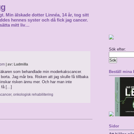
gg
gt. Min älskade dotter Linnéa, 14 år, tog sitt
föddes hennes syster och då fick jag cancer.
sätta mitt liv…
Sök efter:
dom
| av: Ludmilla
a läkaren som behandlade min moderkakscancer.
Beställ mina
r borta. Jag mår bra. Risken att jag skulle få tillbaka
 minskar risken ännu mer. Och har man inte
e få […]
cancer
,
onkologisk rehabilitering
Sidor