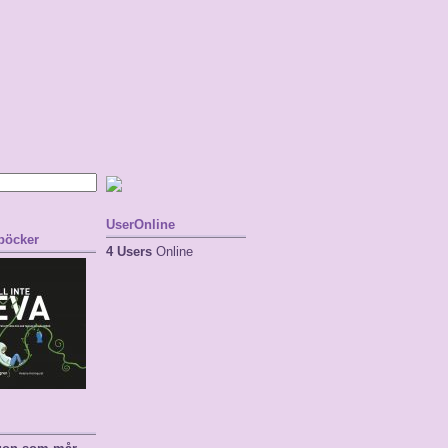
UserOnline
 böcker
4 Users
Online