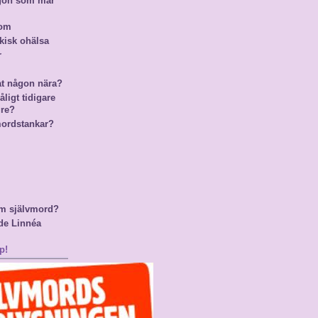
ågon som mår
nom
kisk ohälsa
r
at någon nära?
ligt tidigare
gre?
mordstankar?
m självmord?
de Linnéa
p!