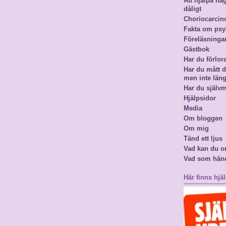
Att hjälpa n
dåligt
Choriocarci
Fakta om psy
Föreläsninga
Gästbok
Har du förlor
Har du mått då
men inte län
Har du själv
Hjälpsidor
Media
Om bloggen
Om mig
Tänd ett ljus
Vad kan du o
Vad som hän
Här finns hjäl