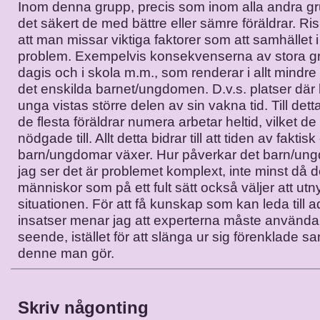
Inom denna grupp, precis som inom alla andra gr
det säkert de med bättre eller sämre föräldrar. Ri
att man missar viktiga faktorer som att samhället 
problem. Exempelvis konsekvenserna av stora g
dagis och i skola m.m., som renderar i allt mindre
det enskilda barnet/ungdomen. D.v.s. platser där
unga vistas större delen av sin vakna tid. Till det
de flesta föräldrar numera arbetar heltid, vilket de 
nödgade till. Allt detta bidrar till att tiden av fakti
barn/ungdomar växer. Hur påverkar det barn/u
jag ser det är problemet komplext, inte minst då d
människor som på ett fult sätt också väljer att utny
situationen. För att få kunskap som kan leda till 
insatser menar jag att experterna måste använda 
seende, istället för att slänga ur sig förenklade 
denne man gör.
Skriv någonting