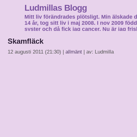
Ludmillas Blogg
Mitt liv förändrades plötsligt. Min älskade 
14 år, tog sitt liv i maj 2008. I nov 2009 fö
syster och då fick jag cancer. Nu är jag fri
fortsätta mitt liv…
Skamfläck
12 augusti 2011 (21:30) |
allmänt
| av: Ludmilla