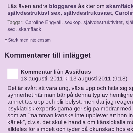
Läs även andra
bloggares
åsikter om
skamfläc
självdestruktivt sex
,
självdestruktivitet
,
Caroli
Taggar:
Caroline Engvall
,
sexköp
,
självdestruktivitet
,
sjä
sex
,
skamfläck
«
Stark men inte ensam
Kommentarer till inlägget
Kommentar
från
Assíduus
13 augusti, 2011 kl 13 augusti 2011 (9:18)
Det är svårt att vara ung, växa upp och hitta sig sjä
synnerhet när man bär på denna typ av hemlighete
ämnet tas upp och blir belyst, men där jag reagera
psykiatrisk expertis gärna ger sig på mödrar med
som att ”mamman kanske inte upplever att hon in
kärlek”, d.v.s. det skulle handla om känslokalla m
alldeles för simpelt och tyder på okunskap hos exp