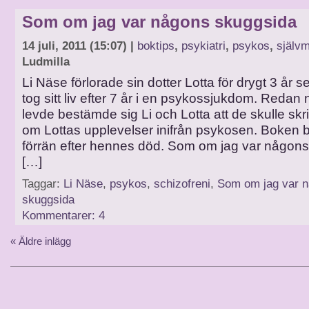
Som om jag var någons skuggsida
14 juli, 2011 (15:07) |
boktips
,
psykiatri
,
psykos
,
själv
Ludmilla
Li Näse förlorade sin dotter Lotta för drygt 3 år s
tog sitt liv efter 7 år i en psykossjukdom. Redan 
levde bestämde sig Li och Lotta att de skulle sk
om Lottas upplevelser inifrån psykosen. Boken bl
förrän efter hennes död. Som om jag var någon
[…]
Taggar:
Li Näse
,
psykos
,
schizofreni
,
Som om jag var 
skuggsida
Kommentarer: 4
« Äldre inlägg