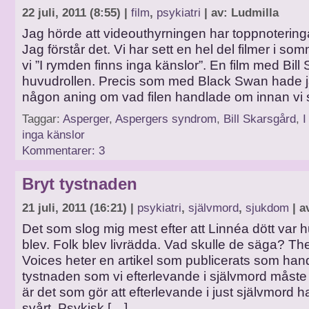
22 juli, 2011 (8:55) |
film
,
psykiatri
| av: Ludmilla
Jag hörde att videouthyrningen har toppnoteringa
Jag förstår det. Vi har sett en hel del filmer i so
vi ”I rymden finns inga känslor”. En film med Bill
huvudrollen. Precis som med Black Swan hade ja
någon aning om vad filen handlade om innan vi 
Taggar:
Asperger
,
Aspergers syndrom
,
Bill Skarsgård
,
I
inga känslor
Kommentarer: 3
Bryt tystnaden
21 juli, 2011 (16:21) |
psykiatri
,
självmord
,
sjukdom
| a
Det som slog mig mest efter att Linnéa dött var hu
blev. Folk blev livrädda. Vad skulle de säga? The
Voices heter en artikel som publicerats som han
tystnaden som vi efterlevande i självmord måste
är det som gör att efterlevande i just självmord h
svårt. Psykisk […]