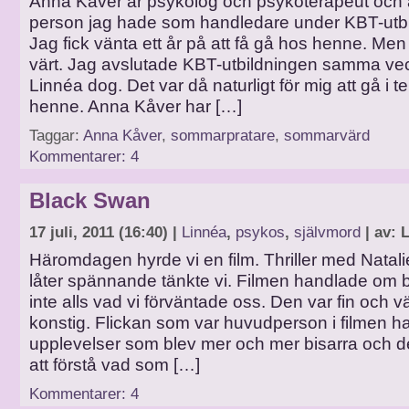
Anna Kåver är psykolog och psykoterapeut och 
person jag hade som handledare under KBT-utbi
Jag fick vänta ett år på att få gå hos henne. Men
värt. Jag avslutade KBT-utbildningen samma v
Linnéa dog. Det var då naturligt för mig att gå i t
henne. Anna Kåver har […]
Taggar:
Anna Kåver
,
sommarpratare
,
sommarvärd
Kommentarer: 4
Black Swan
17 juli, 2011 (16:40) |
Linnéa
,
psykos
,
självmord
| av: 
Häromdagen hyrde vi en film. Thriller med Natal
låter spännande tänkte vi. Filmen handlade om b
inte alls vad vi förväntade oss. Den var fin och v
konstig. Flickan som var huvudperson i filmen h
upplevelser som blev mer och mer bisarra och de
att förstå vad som […]
Kommentarer: 4