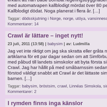
med automatvapen kallblodigt mördat över 80 pe
Kallblodigt dödat. Noga planerat i flera år. […]
Taggar:
dödsskjutning i Norge
,
norge
,
utöya
,
vansinnesd
Kommentarer: 14
Crawl är lättare – inget nytt!
23 juli, 2011 (13:58) |
babysim
| av: Ludmilla
Jag vet inte riktigt om jag ska skratta eller gråta 
artiklarna för ett par dagar sedan om att Simförb
med påbud till landets simskolor att byta första sim
Crawl. Jag har hållit på med småbarnssim seda
förstod väldigt snabbt att Crawl är det lättaste sim
barnen. […]
Taggar:
babysim
,
bröstsim
,
crawl
,
Linnéas Simskola
,
s
Kommentarer: 2
I rymden finns inga känslor