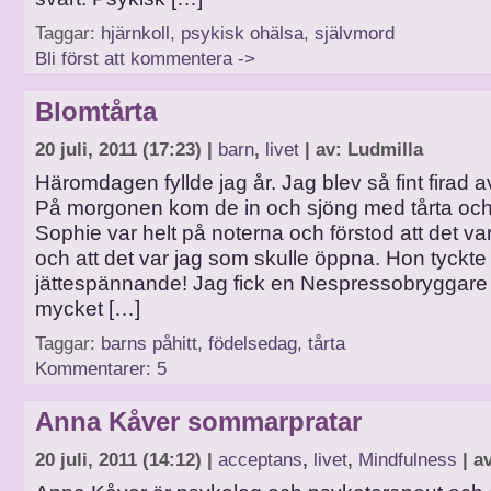
Taggar:
hjärnkoll
,
psykisk ohälsa
,
självmord
Bli först att kommentera ->
Blomtårta
20 juli, 2011 (17:23) |
barn
,
livet
| av: Ludmilla
Häromdagen fyllde jag år. Jag blev så fint firad av
På morgonen kom de in och sjöng med tårta och
Sophie var helt på noterna och förstod att det v
och att det var jag som skulle öppna. Hon tyckte
jättespännande! Jag fick en Nespressobryggare
mycket […]
Taggar:
barns påhitt
,
födelsedag
,
tårta
Kommentarer: 5
Anna Kåver sommarpratar
20 juli, 2011 (14:12) |
acceptans
,
livet
,
Mindfulness
| a