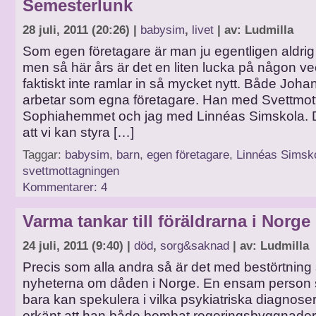
Semesterlunk
28 juli, 2011 (20:26) |
babysim
,
livet
| av: Ludmilla
Som egen företagare är man ju egentligen aldrig ri
men så här års är det en liten lucka på någon ve
faktiskt inte ramlar in så mycket nytt. Både Joha
arbetar som egna företagare. Han med Svettmo
Sophiahemmet och jag med Linnéas Simskola. D
att vi kan styra […]
Taggar:
babysim
,
barn
,
egen företagare
,
Linnéas Simsk
svettmottagningen
Kommentarer: 4
Varma tankar till föräldrarna i Norge
24 juli, 2011 (9:40) |
död
,
sorg&saknad
| av: Ludmilla
Precis som alla andra så är det med bestörtning
nyheterna om dåden i Norge. En ensam perso
bara kan spekulera i vilka psykiatriska diagnoser
erkänt att han både bombat regeringsbyggnader