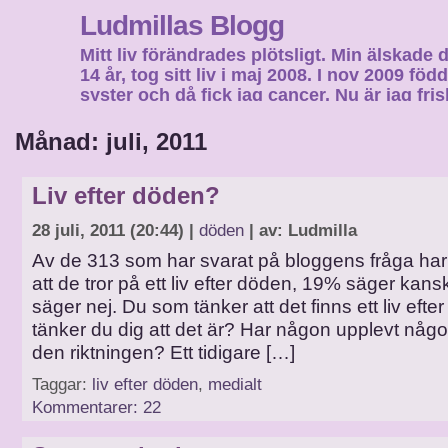
Ludmillas Blogg
Mitt liv förändrades plötsligt. Min älskade 
14 år, tog sitt liv i maj 2008. I nov 2009 fö
syster och då fick jag cancer. Nu är jag fri
fortsätta mitt liv…
Månad: juli, 2011
Liv efter döden?
28 juli, 2011 (20:44) |
döden
| av: Ludmilla
Av de 313 som har svarat på bloggens fråga ha
att de tror på ett liv efter döden, 19% säger kan
säger nej. Du som tänker att det finns ett liv efte
tänker du dig att det är? Har någon upplevt någo
den riktningen? Ett tidigare […]
Taggar:
liv efter döden
,
medialt
Kommentarer: 22