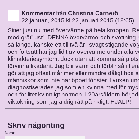
Kommentar
från
Christina Carnerö
22 januari, 2015 kl 22 januari 2015 (18:05)
Sitter just nu med övervärme på hela kroppen. Re
med gråt”lust”. DENNA övervärme-och svettning h
så länge, kanske ett till två år i svagt stigande vo
och fortsatt har jag lidit av övervärme under alla v
klimakteriesymtom, dock utan att komma så plötsl
förvinna likadant. Jag blir varm och förblir så i fle
gör att jag oftast mår mer eller mindre dåligt hos 
människor som inte har öppet fönster. I vuxen un
diagnostiserades jag som en kvinna med för myc
och för litet kvinnligt hormon. I 20årsåldern börja
viktökning som jag aldrig rått på riktigt. HJÄLP!
Skriv någonting
Namn: