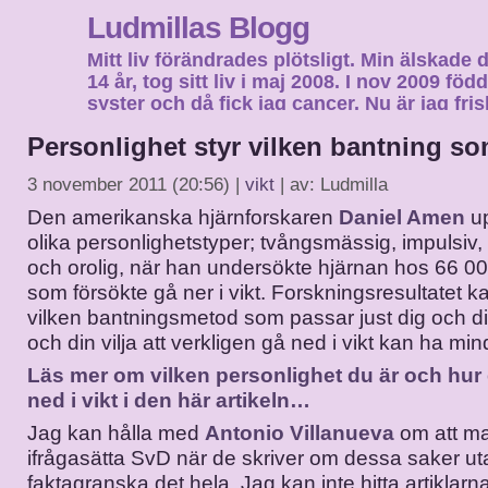
Ludmillas Blogg
Mitt liv förändrades plötsligt. Min älskade 
14 år, tog sitt liv i maj 2008. I nov 2009 fö
syster och då fick jag cancer. Nu är jag fri
fortsätta mitt liv…
Personlighet styr vilken bantning so
3 november 2011 (20:56) |
vikt
| av: Ludmilla
Den amerikanska hjärnforskaren
Daniel Amen
up
olika personlighetstyper; tvångsmässig, impulsiv,
och orolig, när han undersökte hjärnan hos 66 0
som försökte gå ner i vikt. Forskningsresultatet 
vilken bantningsmetod som passar just dig och di
och din vilja att verkligen gå ned i vikt kan ha mi
Läs mer om vilken personlighet du är och hur d
ned i vikt i den här artikeln…
Jag kan hålla med
Antonio Villanueva
om att m
ifrågasätta SvD när de skriver om dessa saker uta
faktagranska det hela. Jag kan inte hitta artiklar