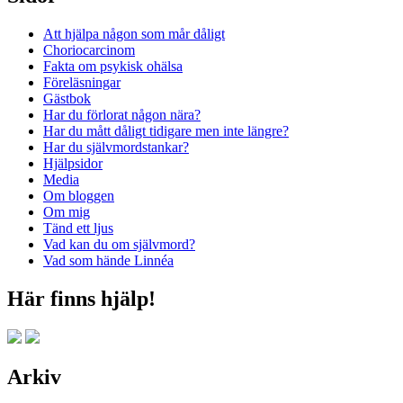
Att hjälpa någon som mår dåligt
Choriocarcinom
Fakta om psykisk ohälsa
Föreläsningar
Gästbok
Har du förlorat någon nära?
Har du mått dåligt tidigare men inte längre?
Har du självmordstankar?
Hjälpsidor
Media
Om bloggen
Om mig
Tänd ett ljus
Vad kan du om självmord?
Vad som hände Linnéa
Här finns hjälp!
Arkiv