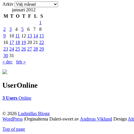
Arkiv
januari 2012
M
T
O
T
F
L
S
1
2
3
4
5
6
7
8
9
10
11
12
13
14
15
16
17
18
19
20
21
22
23
24
25
26
27
28
29
30
31
« dec
feb »
UserOnline
3 Users
Online
© 2026
Ludmillas Blogg
WordPress
|Orginaltema Daleri-sweet av
Andreas Viklund
Design
Al
Top of page