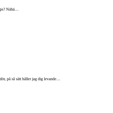
 tips? Nähä…
 dör, på så sätt håller jag dig levande…