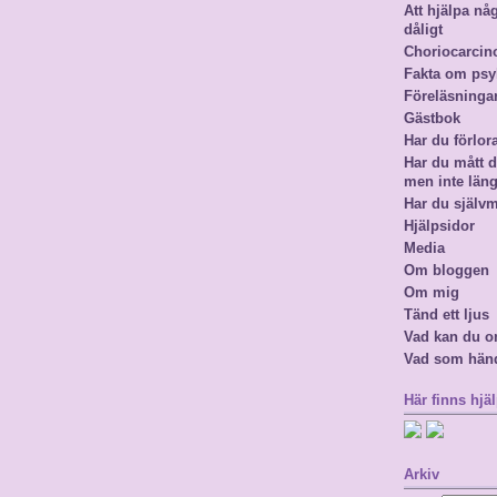
Att hjälpa n
dåligt
Choriocarci
Fakta om psy
Föreläsninga
Gästbok
Har du förlor
Har du mått då
men inte län
Har du själv
Hjälpsidor
Media
Om bloggen
Om mig
Tänd ett ljus
Vad kan du o
Vad som hän
Här finns hjäl
Arkiv