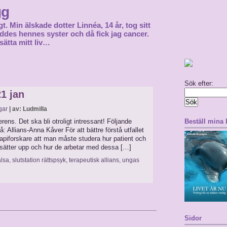
gg
gt. Min älskade dotter Linnéa, 14 år, tog sitt
föddes hennes syster och då fick jag cancer.
sätta mitt liv…
Sök efter:
1 jan
gar
| av: Ludmilla
ens. Det ska bli otroligt intressant! Följande
Beställ mina
 Allians-Anna Kåver För att bättre förstå utfallet
piforskare att man måste studera hur patient och
 sätter upp och hur de arbetar med dessa […]
älsa
,
slutstation rättspsyk
,
terapeutisk allians
,
ungas
Sidor