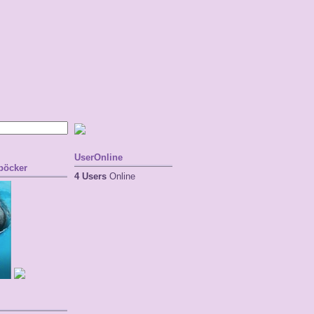
UserOnline
 böcker
4 Users
Online