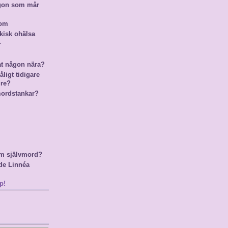
ågon som mår
nom
kisk ohälsa
r
at någon nära?
ligt tidigare
gre?
mordstankar?
m självmord?
de Linnéa
p!