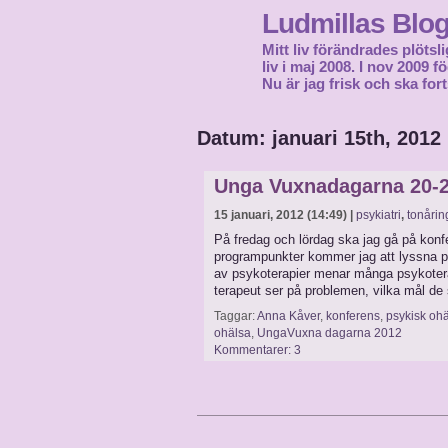
Ludmillas Blo
Mitt liv förändrades plötsli
liv i maj 2008. I nov 2009 
Nu är jag frisk och ska fort
Datum: januari 15th, 2012
Unga Vuxnadagarna 20-2
15 januari, 2012 (14:49) |
psykiatri
,
tonårin
På fredag och lördag ska jag gå på konfer
programpunkter kommer jag att lyssna på:
av psykoterapier menar många psykotera
terapeut ser på problemen, vilka mål de
Taggar:
Anna Kåver
,
konferens
,
psykisk oh
ohälsa
,
UngaVuxna dagarna 2012
Kommentarer: 3