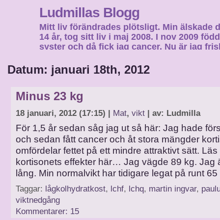
Ludmillas Blogg
Mitt liv förändrades plötsligt. Min älskade 
14 år, tog sitt liv i maj 2008. I nov 2009 fö
syster och då fick jag cancer. Nu är jag fri
fortsätta mitt liv…
Datum: januari 18th, 2012
Minus 23 kg
18 januari, 2012 (17:15) |
Mat
,
vikt
| av: Ludmilla
För 1,5 år sedan såg jag ut så här: Jag hade först
och sedan fått cancer och åt stora mängder kor
omfördelar fettet på ett mindre attraktivt sätt. Lä
kortisonets effekter här… Jag vägde 89 kg. Jag
lång. Min normalvikt har tidigare legat på runt 65
Taggar:
lågkolhydratkost
,
lchf
,
lchq
,
martin ingvar
,
paul
viktnedgång
Kommentarer: 15