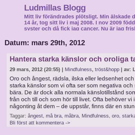
Ludmillas Blogg
Mitt liv förändrades plötsligt. Min älskade 
14 år, tog sitt liv i maj 2008. I nov 2009 fö
syster och då fick jag cancer. Nu är jag fri
fortsätta mitt liv…
Datum: mars 29th, 2012
Hantera starka känslor och oroliga t
29 mars, 2012 (20:55) |
Mindfulness
,
tröst&hopp
| av: 
Oro och ångest, rädsla, ilska eller ledsenhet och
starka känslor som vi ofta ser som negativa och 
bära. De är dock alla normala känslotillstånd som
från och till och som hör till livet. Ofta behöver vi
någonting åt dem – de uppstår, finns där en stu
Taggar:
ångest
,
må bra
,
måbra
,
Mindfulness
,
oro
,
stark
Bli först att kommentera ->