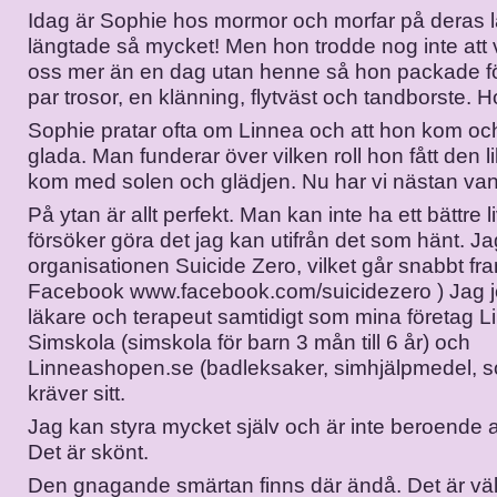
Idag är Sophie hos mormor och morfar på deras l
längtade så mycket! Men hon trodde nog inte att v
oss mer än en dag utan henne så hon packade för
par trosor, en klänning, flytväst och tandborste. H
Sophie pratar ofta om Linnea och att hon kom och
glada. Man funderar över vilken roll hon fått den li
kom med solen och glädjen. Nu har vi nästan van
På ytan är allt perfekt. Man kan inte ha ett bättre l
försöker göra det jag kan utifrån det som hänt. J
organisationen Suicide Zero, vilket går snabbt fra
Facebook www.facebook.com/suicidezero ) Jag 
läkare och terapeut samtidigt som mina företag 
Simskola (simskola för barn 3 mån till 6 år) och
Linneashopen.se (badleksaker, simhjälpmedel, 
kräver sitt.
Jag kan styra mycket själv och är inte beroende a
Det är skönt.
Den gnagande smärtan finns där ändå. Det är väl