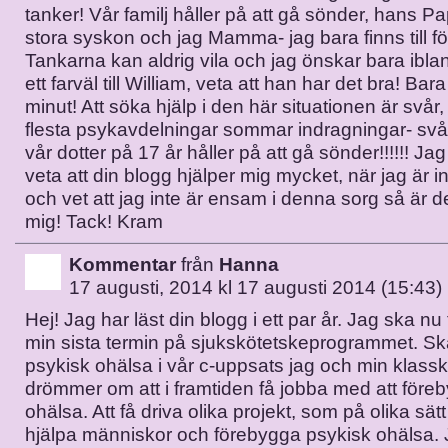
tanker! Vår familj håller på att gå sönder, hans P
stora syskon och jag Mamma- jag bara finns till för
Tankarna kan aldrig vila och jag önskar bara iblan
ett farväl till William, veta att han har det bra! Ba
minut! Att söka hjälp i den här situationen är svår,
flesta psykavdelningar sommar indragningar- svår 
vår dotter på 17 år håller på att gå sönder!!!!!! Jag 
veta att din blogg hjälper mig mycket, när jag är 
och vet att jag inte är ensam i denna sorg så är de
mig! Tack! Kram
Kommentar
från
Hanna
17 augusti, 2014 kl 17 augusti 2014 (15:43)
Hej! Jag har läst din blogg i ett par år. Jag ska nu 
min sista termin på sjukskötetskeprogrammet. Sk
psykisk ohälsa i vår c-uppsats jag och min klass
drömmer om att i framtiden få jobba med att före
ohälsa. Att få driva olika projekt, som på olika sä
hjälpa människor och förebygga psykisk ohälsa. 