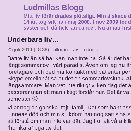
Ludmillas Blogg
Mitt liv förändrades plötsligt. Min älskade 
14 år, tog sitt liv i maj 2008. I nov 2009 fö
syster och då fick jag cancer. Nu är jag fri
fortsätta mitt liv…
Underbara liv…
25 juli 2014 (18:38) |
allmänt
| av: Ludmilla
Bättre liv än så här kan man inte ha. Så är det bar
långt sommarlov i vårt paradis. Även om jag nu ä
företagare och bed har kontakt med patienter pe
Skype emellanåt så är det en sommarlovslunk. All
långsammare. Man vet inte riktigt vilken dag det
passerar utan att man riktigt förstår hur. Det är vä
semester 🙂
Vi är nog en ganska ”tajt” familj. Det som hänt os
Linneas död och min sjukdom har nog satt sina spå
att förstå om man inte var där. Jag tror att våra kill
”hemkära” pga av det.