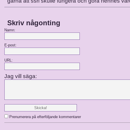
gärna att ssri skulle fungera och göra hennes vard
Skriv någonting
Namn:
E-post:
URL:
Jag vill säga:
Prenumerera på efterföljande kommentarer