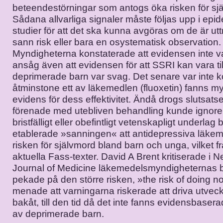
beteendestörningar som antogs öka risken för sj
Sådana allvarliga signaler måste följas upp i epid
studier för att det ska kunna avgöras om de är utt
sann risk eller bara en osystematisk observation.
Myndigheterna konstaterade att evidensen inte v
ansåg även att evidensen för att SSRI kan vara till
deprimerade barn var svag. Det senare var inte ko
åtminstone ett av läkemedlen (fluoxetin) fanns my
evidens för dess effektivitet. Ändå drogs slutsatse
förenade med utebliven behandling kunde ignorer
bristfälligt eller obefintligt vetenskapligt underlag
etablerade »sanningen« att antidepressiva läkem
risken för självmord bland barn och unga, vilket 
aktuella Fass-texter. David A Brent kritiserade i
Journal of Medicine läkemedelsmyndigheternas b
pekade på den större risken, »the risk of doing n
menade att varningarna riskerade att driva utveck
bakåt, till den tid då det inte fanns evidensbaser
av deprimerade barn.