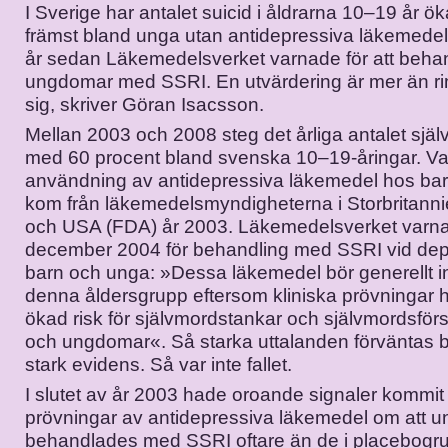
I Sverige har antalet suicid i åldrarna 10–19 år öka
främst bland unga utan antidepressiva läkemedel.
år sedan Läkemedelsverket varnade för att beha
ungdomar med SSRI. En utvärdering är mer än rim
sig, skriver Göran Isacsson.
Mellan 2003 och 2008 steg det årliga antalet själv
med 60 procent bland svenska 10–19-åringar. Var
användning av antidepressiva läkemedel hos ba
kom från läkemedelsmyndigheterna i Storbritann
och USA (FDA) år 2003. Läkemedelsverket varna
december 2004 för behandling med SSRI vid dep
barn och unga: »Dessa läkemedel bör generellt i
denna åldersgrupp eftersom kliniska prövningar h
ökad risk för självmordstankar och självmordsför
och ungdomar«. Så starka uttalanden förväntas 
stark evidens. Så var inte fallet.
I slutet av år 2003 hade oroande signaler kommit 
prövningar av antidepressiva läkemedel om att
behandlades med SSRI oftare än de i placebogr