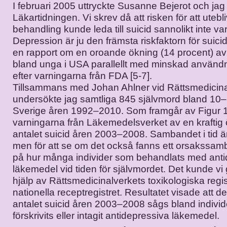
I februari 2005 uttryckte ­Susanne Bejerot och jag 
Läkartidningen. Vi skrev då att risken för att uteb
behandling kunde leda till suicid sannolikt inte va
Depression är ju den främsta riskfaktorn för suic
en rapport om en oroande ökning (14 procent) av 
bland unga i USA parallellt med minskad använd
efter varningarna från FDA [5-7].
Tillsammans med Johan Ahlner vid Rättsmedicinal
undersökte jag samt­liga 845 självmord bland 10–
Sverige åren 1992–2010. Som framgår av Figur 1 
varningarna från Läkemedelsverket av en kraftig
antalet suicid åren 2003–2008. Sambandet i tid är
men för att se om det också fanns ett orsakssamb
på hur många individer som behandlats med anti
läkemedel vid tiden för självmordet. Det kunde v
hjälp av Rätts­medicinalverkets toxikologiska regi
nationella receptregistret. Resultatet visade att d
antalet suicid åren 2003–2008 sågs bland indivi
förskrivits eller intagit antidepressiva läkemedel.