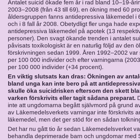
Antalet suicid ökade fem år i rad bland 10–19-åri
2003–2008 (från 43 till 69), en ökning med 60 pro
åldersgruppen fanns antidepressiva läkemedel i 6
och i 8 fall år 2008. Obetydligt fler unga hade exp
antidepressiva läkemedel på apotek (13 respekti
personer). Den svagt ökande trenden i antalet su
påvisats toxikologiskt är en naturlig följd av den 
förskrivningen sedan 1999. Åren 1992–2002 var s
per 100 000 individer och efter varningarna (200
per 100 000 individer (+34 procent).
En viktig slutsats kan dras: Ökningen av anta
bland unga kan inte bero på att antidepressiv
skulle öka suicidrisken eftersom den skett b
varken förskrivits eller tagit sådana preparat.
D
inte att ungdomarna begått självmord på grund av at
av Läkemedelsverkets varningar inte förskrivits a
läkemedel, men det ger stöd för en sådan tolknin
Det har nu gått tio år sedan Läkemedelsverket var
behandla deprimerade barn och ungdomar med 