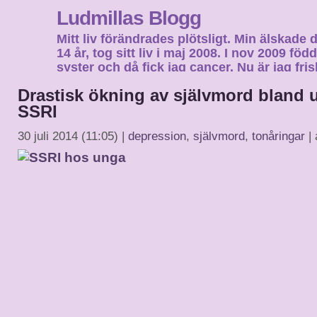
Ludmillas Blogg
Mitt liv förändrades plötsligt. Min älskade 
14 år, tog sitt liv i maj 2008. I nov 2009 fö
syster och då fick jag cancer. Nu är jag fri
fortsätta mitt liv…
Drastisk ökning av självmord bland 
SSRI
30 juli 2014 (11:05) |
depression
,
självmord
,
tonåringar
| 