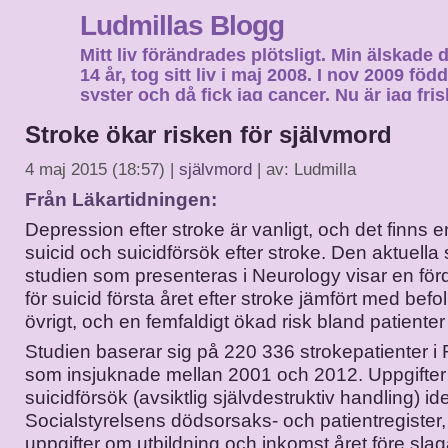
Ludmillas Blogg
Mitt liv förändrades plötsligt. Min älskade 
14 år, tog sitt liv i maj 2008. I nov 2009 fö
syster och då fick jag cancer. Nu är jag fri
fortsätta mitt liv…
Stroke ökar risken för självmord
4 maj 2015 (18:57) |
självmord
| av: Ludmilla
Från Läkartidningen:
Depression efter stroke är vanligt, och det finns e
suicid och suicidförsök efter stroke. Den aktuell
studien som presenteras i Neurology visar en för
för suicid första året efter stroke jämfört med befo
övrigt, och en femfaldigt ökad risk bland patienter
Studien baserar sig på 220 336 strokepatienter i
som insjuknade mellan 2001 och 2012. Uppgifter
suicidförsök (avsiktlig självdestruktiv handling) ide
Socialstyrelsens dödsorsaks- och patientregiste
uppgifter om utbildning och inkomst året före slag