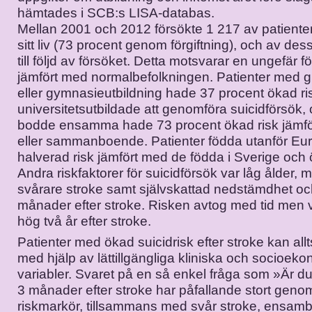
hämtades i SCB:s LISA-databas.
Mellan 2001 och 2012 försökte 1 217 av patienter
sitt liv (73 procent genom förgiftning), och av de
till följd av försöket. Detta motsvarar en ungefär f
jämfört med normalbefolkningen. Patienter med g
eller gymnasieutbildning hade 37 procent ökad ri
universitetsutbildade att genomföra suicidförsök
bodde ensamma hade 73 procent ökad risk jämför
eller sammanboende. Patienter födda utanför Eu
halverad risk jämfört med de födda i Sverige och
Andra riskfaktorer för suicidförsök var låg ålder, m
svårare stroke samt självskattad nedstämdhet och
månader efter stroke. Risken avtog med tid men v
hög två år efter stroke.
Patienter med ökad suicidrisk efter stroke kan allt
med hjälp av lättillgängliga kliniska och socioek
variabler. Svaret på en så enkel fråga som »Är 
3 månader efter stroke har påfallande stort gen
riskmarkör, tillsammans med svår stroke, ensa