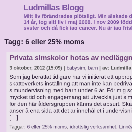
Ludmillas Blogg
Mitt liv förändrades plötsligt. Min älskade 
14 år, tog sitt liv i maj 2008. I nov 2009 fö
syster och då fick jag cancer. Nu är jag fri
fortsätta mitt liv…
Tagg: 6 eller 25% moms
Privata simskolor hotas av nedlägg
3 oktober, 2012 (15:09) |
babysim
,
barn
| av: Ludmilla
Som jag berättat tidigare har vi initierat ett uppro
skatteverkets inställning att man inte kan bedriv
simundervisning med barn under 6 år. För mig 
mycket tid och engagemang att utveckla just si
för den här åldersgruppen känns det absurt. Ska
anser å ena sida att det är innehållet i undervi
[…]
Taggar:
6 eller 25% moms
,
idrottslig verksamhet
,
Linné