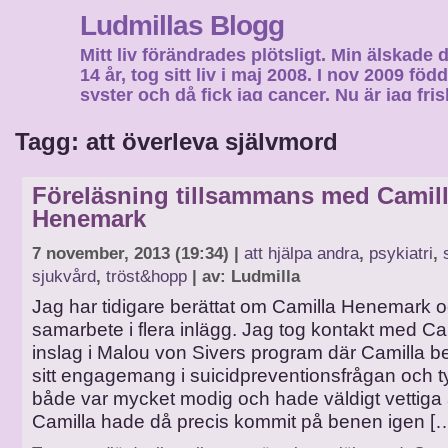
Ludmillas Blogg
Mitt liv förändrades plötsligt. Min älskade 
14 år, tog sitt liv i maj 2008. I nov 2009 fö
syster och då fick jag cancer. Nu är jag fri
fortsätta mitt liv…
Tagg: att överleva självmord
Föreläsning tillsammans med Camil
Henemark
7 november, 2013 (19:34) |
att hjälpa andra
,
psykiatri
,
sjukvård
,
tröst&hopp
| av: Ludmilla
Jag har tidigare berättat om Camilla Henemark o
samarbete i flera inlägg. Jag tog kontakt med Cami
inslag i Malou von Sivers program där Camilla b
sitt engagemang i suicidpreventionsfrågan och t
både var mycket modig och hade väldigt vettiga å
Camilla hade då precis kommit på benen igen [