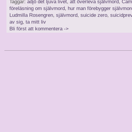
Taggar:
adjö det ljuva livet
,
att överleva självmord
,
Cami
föreläsning om självmord
,
hur man förebygger självmor
Ludmilla Rosengren
,
självmord
,
suicide zero
,
suicidpre
av sig
,
ta mitt liv
Bli först att kommentera ->