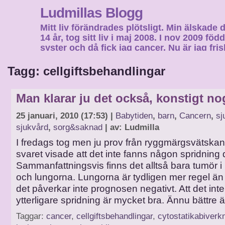
Ludmillas Blogg
Mitt liv förändrades plötsligt. Min älskade 
14 år, tog sitt liv i maj 2008. I nov 2009 fö
syster och då fick jag cancer. Nu är jag fri
fortsätta mitt liv…
Tagg: cellgiftsbehandlingar
Man klarar ju det också, konstigt no
25 januari, 2010 (17:53) |
Babytiden
,
barn
,
Cancern
,
sj
sjukvård
,
sorg&saknad
| av: Ludmilla
I fredags tog men ju prov från ryggmärgsvätskan
svaret visade att det inte fanns någon spridning d
Sammanfattningsvis finns det alltså bara tumör i
och lungorna. Lungorna är tydligen mer regel ä
det påverkar inte prognosen negativt. Att det inte
ytterligare spridning är mycket bra. Ännu bättre ä
Taggar:
cancer
,
cellgiftsbehandlingar
,
cytostatikabiverk