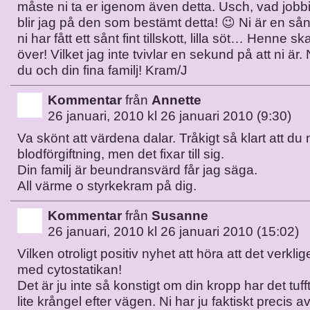
måste ni ta er igenom även detta. Usch, vad jobbig
blir jag på den som bestämt detta! 😉 Ni är en sån 
ni har fått ett sånt fint tillskott, lilla söt… Henne sk
över! Vilket jag inte tvivlar en sekund på att ni är. 
du och din fina familj! Kram/J
Kommentar
från
Annette
26 januari, 2010 kl 26 januari 2010 (9:30)
Va skönt att värdena dalar. Tråkigt så klart att du n
blodförgiftning, men det fixar till sig.
Din familj är beundransvärd får jag säga.
All värme o styrkekram på dig.
Kommentar
från
Susanne
26 januari, 2010 kl 26 januari 2010 (15:02)
Vilken otroligt positiv nyhet att höra att det verkli
med cytostatikan!
Det är ju inte så konstigt om din kropp har det tufft
lite krångel efter vägen. Ni har ju faktiskt precis a