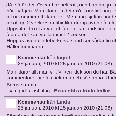
JA, så är det. Oscar har helt rätt, och han har ju l
hård vägen. Man klarar ju det oxå, konstigt nog. I
att ni kommer att klara det. Men nog sjutton borde
av att ge 2 veckors antibiotika-dropp även på infek
Uppsala. Trixet är väl att få de olika landstingen 
å bara det kan väl ta minst 2 veckor.
Hoppas även din feberkurva snart ser sådär fin ut
Håller tummarna
Kommentar
från
Ingrid
25 januari, 2010 kl 25 januari 2010 (21:03)
Man klarar allt man vill. Vilken klok son du har. B
kommentarer är så klockrena och så sanna. Und
Bamsekramar
.-= Ingrid´s last blog ..
Extrajobb o trötta frallor…
Kommentar
från
Linda
25 januari, 2010 kl 25 januari 2010 (21:06)