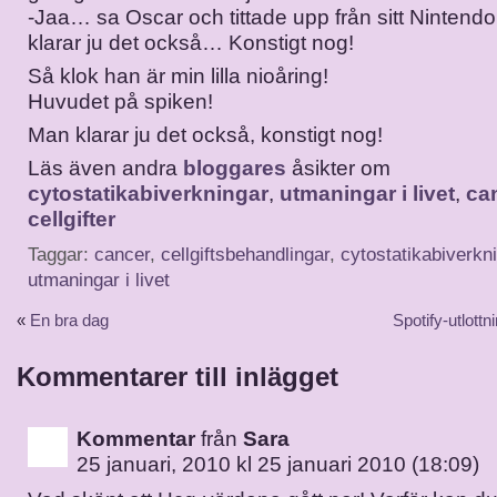
-Jaa… sa Oscar och tittade upp från sitt Ninten
klarar ju det också… Konstigt nog!
Så klok han är min lilla nioåring!
Huvudet på spiken!
Man klarar ju det också, konstigt nog!
Läs även andra
bloggares
åsikter om
cytostatikabiverkningar
,
utmaningar i livet
,
ca
cellgifter
Taggar:
cancer
,
cellgiftsbehandlingar
,
cytostatikabiverkn
utmaningar i livet
«
En bra dag
Spotify-utlott
Kommentarer till inlägget
Kommentar
från
Sara
25 januari, 2010 kl 25 januari 2010 (18:09)