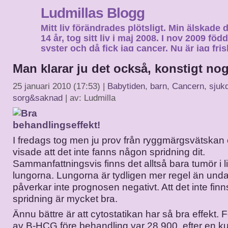
Ludmillas Blogg
Mitt liv förändrades plötsligt. Min älskade 
14 år, tog sitt liv i maj 2008. I nov 2009 fö
syster och då fick jag cancer. Nu är jag fri
fortsätta mitt liv…
Man klarar ju det också, konstigt nog
25 januari 2010 (17:53) |
Babytiden
,
barn
,
Cancern
,
sjuk
sorg&saknad
| av: Ludmilla
I fredags tog men ju prov från ryggmärgsvätskan 
visade att det inte fanns någon spridning dit.
Sammanfattningsvis finns det alltså bara tumör i
lungorna. Lungorna är tydligen mer regel än und
påverkar inte prognosen negativt. Att det inte finns
spridning är mycket bra.
Ännu bättre är att cytostatikan har så bra effekt. 
av B-HCG före behandling var 28 900, efter en ku