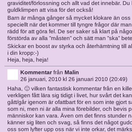
graviditet/förlossning och allt vad det innebär. Du 
guldklimpen att visa för det också!
Barn är många gånger så mycket klokare än oss
speciellt när det kommer till tyngre frågor där man
rädd för att göra fel. De ser saker så klart på något
förstörda av alla ”måsten” och sätt man ”ska” bete
Skickar en boost av styrka och återhämtning till all
i din kropp:-)
Heja, heja, heja!
Kommentar
från
Malin
26 januari, 2010 kl 26 januari 2010 (20:49)
Haha, 🙂 vilken fantastisk kommentar från en kill
verkligen fått lära sig tidigt i livet, hur svårt det ka
gått/går igenom är ofattbart för en som inte gjor
som ni, men ni är alla mina förebilder, och bevis 
människor kan vara. Även om det finns stunder 
känner sig liten och svag, så finns det något gud
oss som lyfter upp oss när vi inte orkar, det märks