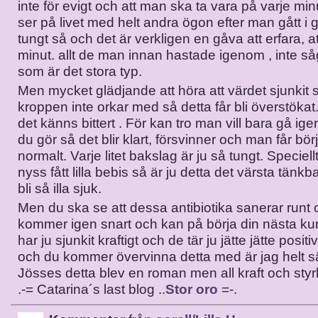
inte för evigt och att man ska ta vara på varje mi
ser på livet med helt andra ögon efter man gått i
tungt så och det är verkligen en gåva att erfara, at
minut. allt de man innan hastade igenom , inte så
som är det stora typ.
Men mycket glädjande att höra att värdet sjunkit s
kroppen inte orkar med så detta får bli överstökat
det känns bittert . För kan tro man vill bara gå ige
du gör så det blir klart, försvinner och man får bör
normalt. Varje litet bakslag är ju så tungt. Speciel
nyss fått lilla bebis så är ju detta det värsta tänkb
bli så illa sjuk.
Men du ska se att dessa antibiotika sanerar runt
kommer igen snart och kan på börja din nästa ku
har ju sjunkit kraftigt och de tär ju jätte jätte posit
och du kommer övervinna detta med är jag helt s
Jösses detta blev en roman men all kraft och styrka
.-= Catarina´s last blog ..
Stor oro
=-.