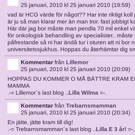
25 januari, 2010 kl 25 januari 2010 (19:59)
vad är HCG värde för något?? Har inte riktigt koll p
är ju så man klarar mer än man tror. fast jobbigt k
Här där jag bor måste man pendla 70 mil enkel väg
för onkologisk behandling av specialister.. måste 
påfrestande så ni har ändå tur i oturen att ni bor 
universitetssjukhus. Hoppas du återhämtar dig sn
Kommentar
från
Lillemor
25 januari, 2010 kl 25 januari 2010 (20:09)
HOPPAS DU KOMMER O MÅ BÄTTRE KRAM E
MAMMA
.-= Lillemor´s last blog ..
Lilla Wilma
=-.
Kommentar
från
Trebarnsmamman
25 januari, 2010 kl 25 januari 2010 (20:34)
En jätte, jätte kram till dig!
.-= Trebarnsmamman´s last blog ..
Lilla E 3 år!
=-.