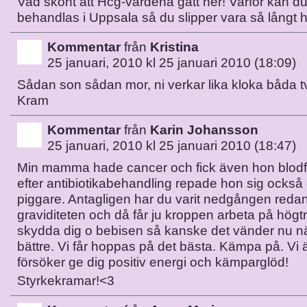
Vad skönt att Hcg-värdena gått ner! Varför kan du
behandlas i Uppsala så du slipper vara så långt 
Kommentar
från
Kristina
25 januari, 2010 kl 25 januari 2010 (18:09)
Sådan son sådan mor, ni verkar lika kloka båda t
Kram
Kommentar
från
Karin Johansson
25 januari, 2010 kl 25 januari 2010 (18:47)
Min mamma hade cancer och fick även hon blodf
efter antibiotikabehandling repade hon sig också
piggare. Antagligen har du varit nedgången reda
graviditeten och då får ju kroppen arbeta på högtr
skydda dig o bebisen så kanske det vänder nu nä
bättre. Vi får hoppas på det bästa. Kämpa på. V
försöker ge dig positiv energi och kämparglöd!
Styrkekramar!<3