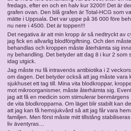
fredags, efter en och en halv kur 3200!! Det är den
grafen ovan. Den blå grafen är Total-HCG som v
mätte i Uppsala. Det var uppe på 36 000 före beh
nu nere i 4500. Det är toppen!!!
Det negativa är att min kropp är så nedtryckt av cy
jag fick en allvarlig blodförgiftning. Och den måst
behandlas och kroppen måste återhämta sig inna
ny behandling. Det betyder att dag 8 i kur 2 som s
idag utgick.
Jag måste nu få intravenös antibiotika i 2 veckors
om dagen. Det betyder också att jag måste vara 
sjukhuset ett tag till. Mina vita blodkroppar, kropp
mot mikroorganismer, måste återhämta sig. Even
jag att få en medicin som stimulerar benmärgens
de vita blodkropparna. Om läget blir stabilt kan 
att jag kan få hemsjukvård så att jag får vara h
familjen. Men först måste mitt tillstång stabiliseras 
liv äventyras…