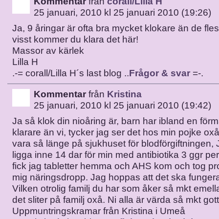
Kommentar
från
corall/Lilla H
25 januari, 2010 kl 25 januari 2010 (19:26)
Ja, 9 åringar är ofta bra mycket klokare än de fle
visst kommer du klara det här!
Massor av kärlek
Lilla H
.-= corall/Lilla H´s last blog ..
Frågor & svar
=-.
Kommentar
från
Kristina
25 januari, 2010 kl 25 januari 2010 (19:42)
Ja så klok din nioåring är, barn har ibland en för
klarare än vi, tycker jag ser det hos min pojke oxå. 
vara så länge på sjukhuset för blodförgiftningen, 
ligga inne 14 dar för min med antibiotika 3 ggr pe
fick jag tabletter hemma och AHS kom och tog pr
mig näringsdropp. Jag hoppas att det ska fungera
Vilken otrolig familj du har som åker så mkt emell
det sliter på familj oxå. Ni alla är värda så mkt gott
Uppmuntringskramar från Kristina i Umeå