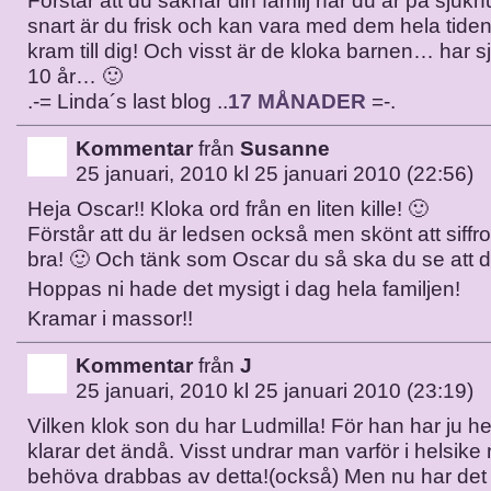
Förstår att du saknar din familj när du är på sjuk
snart är du frisk och kan vara med dem hela tiden
kram till dig! Och visst är de kloka barnen… har s
10 år… 🙂
.-= Linda´s last blog ..
17 MÅNADER
=-.
Kommentar
från
Susanne
25 januari, 2010 kl 25 januari 2010 (22:56)
Heja Oscar!! Kloka ord från en liten kille! 🙂
Förstår att du är ledsen också men skönt att siffr
bra! 🙂 Och tänk som Oscar du så ska du se att det
Hoppas ni hade det mysigt i dag hela familjen!
Kramar i massor!!
Kommentar
från
J
25 januari, 2010 kl 25 januari 2010 (23:19)
Vilken klok son du har Ludmilla! För han har ju hel
klarar det ändå. Visst undrar man varför i helsike 
behöva drabbas av detta!(också) Men nu har det