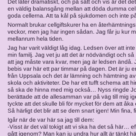
Det låter dramatiskt, och på sätt och vis är det de
en väldig balansgång mellan att döda dumma cell
goda cellerna. Att ta kål på sjukdomen och inte 
Normalt brukar cellgiftskurer ha en återhämtnings
veckor, men jag har ingen sådan. Jag får ju kur 
mellanrum hela tiden.
Jag har varit väldigt låg idag. Ledsen över att int
min familj. Jag vet ju att det är nödvändigt och så 
att jag måste vara kvar, men jag är ledsen ändå.
bebis var här ett par timmar på dagen. Det är ju en
från Uppsala och det är lämning och hämtning av
skola och aktiviteter. De har ett tufft schema att 
så ska de hinna med mig också… Nyss ringde J
berättade att de allesamman var på väg till mig ige
tyckte att det skulle bli för mycket för dem att åka
Så härligt det blir att se dem snart igen! Min fina, f
Igår när de var här sa jag till dem:
-Visst är det väl tokigt att vi ska ha det så här… eft
gått igenom? Man kan ju undra hur allt är tänkt hä