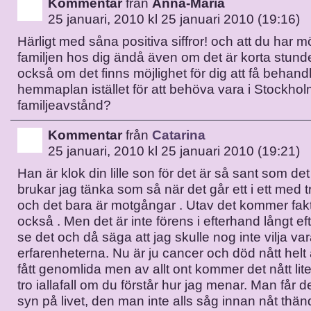
Kommentar
från
Anna-Maria
25 januari, 2010 kl 25 januari 2010 (19:16)
Härligt med såna positiva siffror! och att du har mö
familjen hos dig ändå även om det är korta stund
också om det finns möjlighet för dig att få behand
hemmaplan istället för att behöva vara i Stockho
familjeavstånd?
Kommentar
från
Catarina
25 januari, 2010 kl 25 januari 2010 (19:21)
Han är klok din lille son för det är så sant som det
brukar jag tänka som så när det går ett i ett med 
och det bara är motgångar . Utav det kommer fakti
också . Men det är inte förens i efterhand långt e
se det och då säga att jag skulle nog inte vilja va
erfarenheterna. Nu är ju cancer och död nått helt
fått genomlida men av allt ont kommer det nått litet 
tro iallafall om du förstår hur jag menar. Man får
syn på livet, den man inte alls såg innan nåt thände