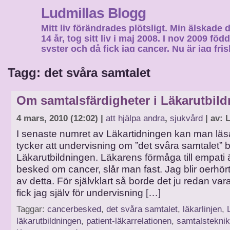
Ludmillas Blogg
Mitt liv förändrades plötsligt. Min älskade 
14 år, tog sitt liv i maj 2008. I nov 2009 fö
syster och då fick jag cancer. Nu är jag fri
fortsätta mitt liv…
Tagg: det svåra samtalet
Om samtalsfärdigheter i Läkarutbil
4 mars, 2010 (12:02) |
att hjälpa andra
,
sjukvård
| av: 
I senaste numret av Läkartidningen kan man läs
tycker att undervisning om ”det svåra samtalet” b
Läkarutbildningen. Läkarens förmåga till empati är
besked om cancer, slår man fast. Jag blir oerhör
av detta. För självklart så borde det ju redan v
fick jag själv för undervisning […]
Taggar:
cancerbesked
,
det svåra samtalet
,
läkarlinjen
,
läkarutbildningen
,
patient-läkarrelationen
,
samtalsteknik