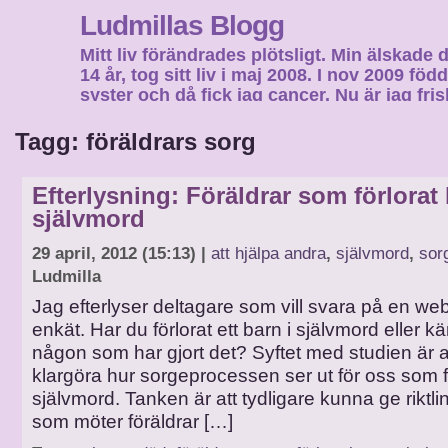
Ludmillas Blogg
Mitt liv förändrades plötsligt. Min älskade 
14 år, tog sitt liv i maj 2008. I nov 2009 fö
syster och då fick jag cancer. Nu är jag fri
fortsätta mitt liv…
Tagg: föräldrars sorg
Efterlysning: Föräldrar som förlorat 
självmord
29 april, 2012 (15:13) |
att hjälpa andra
,
självmord
,
sor
Ludmilla
Jag efterlyser deltagare som vill svara på en w
enkät. Har du förlorat ett barn i självmord eller k
någon som har gjort det? Syftet med studien är at
klargöra hur sorgeprocessen ser ut för oss som fö
självmord. Tanken är att tydligare kunna ge riktlinj
som möter föräldrar […]