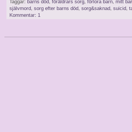
Taggar:
barns död
,
föräldrars sorg
,
förlora barn
,
mitt bar
självmord
,
sorg efter barns död
,
sorg&saknad
,
suicid
,
t
Kommentar: 1