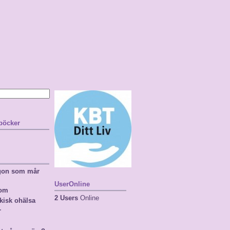
 böcker
ågon som mår
UserOnline
nom
2 Users
Online
kisk ohälsa
r