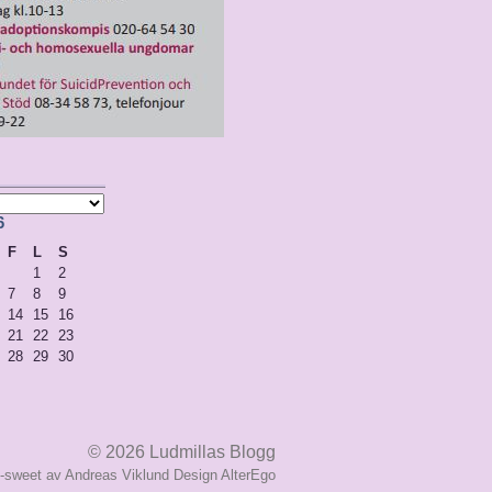
6
F
L
S
1
2
7
8
9
14
15
16
21
22
23
28
29
30
© 2026
Ludmillas Blogg
i-sweet av
Andreas Viklund
Design
AlterEgo