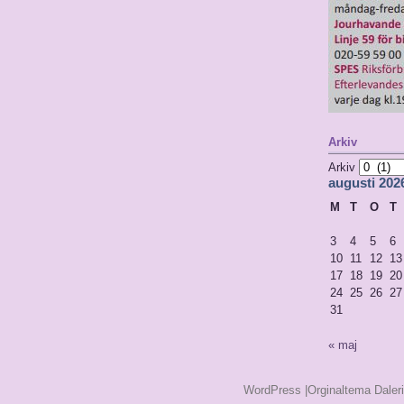
Arkiv
Arkiv
augusti 202
M
T
O
T
3
4
5
6
10
11
12
13
17
18
19
20
24
25
26
27
31
« maj
WordPress
|Orginaltema Daler