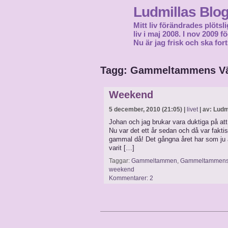
Ludmillas Blo
Mitt liv förändrades plötsli
liv i maj 2008. I nov 2009 
Nu är jag frisk och ska fort
Tagg: Gammeltammens V
Weekend
5 december, 2010 (21:05) |
livet
| av: Ludm
Johan och jag brukar vara duktiga på att
Nu var det ett år sedan och då var fakt
gammal då! Det gångna året har som ju all
varit […]
Taggar:
Gammeltammen
,
Gammeltammens
weekend
Kommentarer: 2