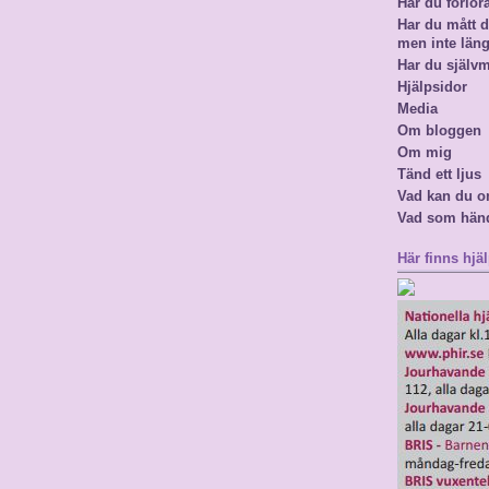
Har du förlor
Har du mått då
men inte län
Har du själv
Hjälpsidor
Media
Om bloggen
Om mig
Tänd ett ljus
Vad kan du o
Vad som hän
Här finns hjäl