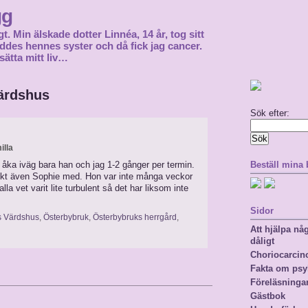
gg
gt. Min älskade dotter Linnéa, 14 år, tog sitt
föddes hennes syster och då fick jag cancer.
sätta mitt liv…
ärdshus
Sök efter:
illa
 åka iväg bara han och jag 1-2 gånger per termin.
Beställ mina
iskt även Sophie med. Hon var inte många veckor
a vet varit lite turbulent så det har liksom inte
Sidor
 Värdshus
,
Österbybruk
,
Österbybruks herrgård
,
Att hjälpa n
dåligt
Choriocarci
Fakta om psy
Föreläsninga
Gästbok