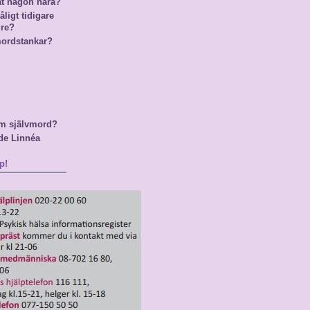
at någon nära?
ligt tidigare
gre?
mordstankar?
m självmord?
de Linnéa
p!