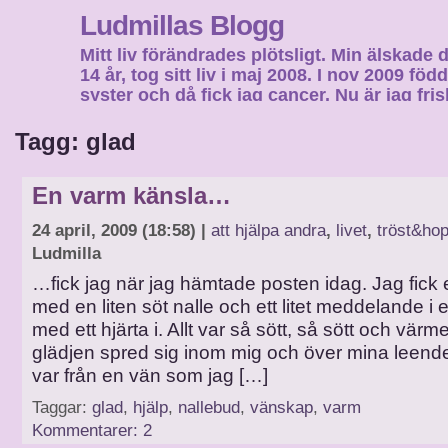
Ludmillas Blogg
Mitt liv förändrades plötsligt. Min älskade 
14 år, tog sitt liv i maj 2008. I nov 2009 fö
syster och då fick jag cancer. Nu är jag fri
fortsätta mitt liv…
Tagg: glad
En varm känsla…
24 april, 2009 (18:58) |
att hjälpa andra
,
livet
,
tröst&ho
Ludmilla
…fick jag när jag hämtade posten idag. Jag fick et
med en liten söt nalle och ett litet meddelande i et
med ett hjärta i. Allt var så sött, så sött och vär
glädjen spred sig inom mig och över mina leende
var från en vän som jag […]
Taggar:
glad
,
hjälp
,
nallebud
,
vänskap
,
varm
Kommentarer: 2