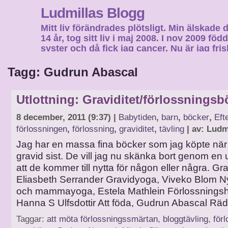
Ludmillas Blogg
Mitt liv förändrades plötsligt. Min älskade 
14 år, tog sitt liv i maj 2008. I nov 2009 fö
syster och då fick jag cancer. Nu är jag fri
fortsätta mitt liv…
Tagg: Gudrun Abascal
Utlottning: Graviditet/förlossningsb
8 december, 2011 (9:37) |
Babytiden
,
barn
,
böcker
,
Eft
förlossningen
,
förlossning
,
graviditet
,
tävling
| av: Ludm
Jag har en massa fina böcker som jag köpte när 
gravid sist. De vill jag nu skänka bort genom en u
att de kommer till nytta för någon eller några. Gr
Eliasbeth Serrander Gravidyoga, Viveko Blom N
och mammayoga, Estela Mathlein Förlossnings
Hanna S Ulfsdottir Att föda, Gudrun Abascal Räd
Taggar:
att möta förlossningssmärtan
,
bloggtävling
,
för