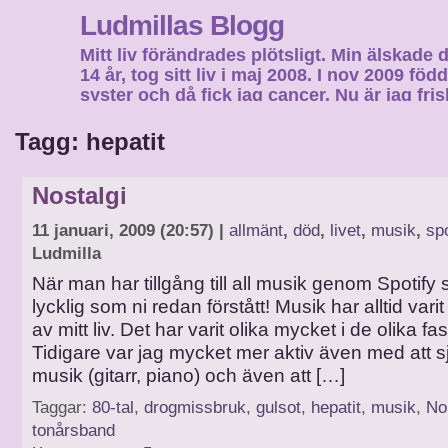
Ludmillas Blogg
Mitt liv förändrades plötsligt. Min älskade 
14 år, tog sitt liv i maj 2008. I nov 2009 fö
syster och då fick jag cancer. Nu är jag fri
fortsätta mitt liv…
Tagg: hepatit
Nostalgi
11 januari, 2009 (20:57) |
allmänt
,
död
,
livet
,
musik
,
spo
Ludmilla
När man har tillgång till all musik genom Spotify s
lycklig som ni redan förstått! Musik har alltid varit
av mitt liv. Det har varit olika mycket i de olika fa
Tidigare var jag mycket mer aktiv även med att s
musik (gitarr, piano) och även att […]
Taggar:
80-tal
,
drogmissbruk
,
gulsot
,
hepatit
,
musik
,
No
tonårsband