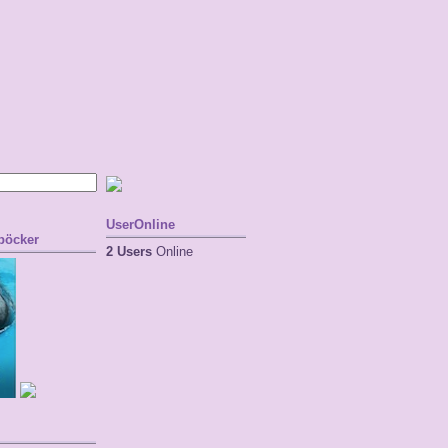
UserOnline
 böcker
2 Users
Online