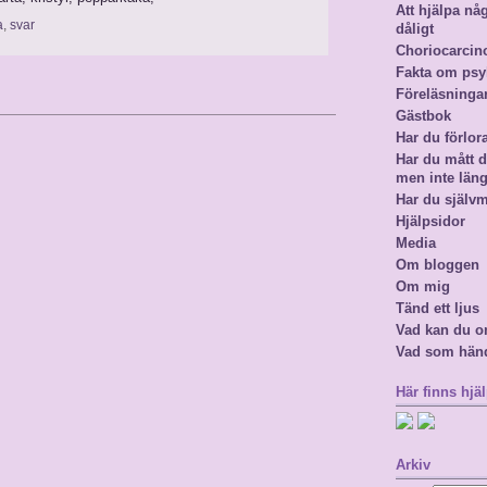
Att hjälpa n
a
,
svar
dåligt
Choriocarci
Fakta om psy
Föreläsninga
Gästbok
Har du förlor
Har du mått då
men inte län
Har du själv
Hjälpsidor
Media
Om bloggen
Om mig
Tänd ett ljus
Vad kan du o
Vad som hän
Här finns hjäl
Arkiv