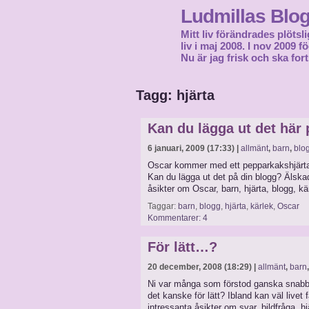
Ludmillas Blo
Mitt liv förändrades plötsli
liv i maj 2008. I nov 2009 
Nu är jag frisk och ska fort
Tagg: hjärta
Kan du lägga ut det här
6 januari, 2009 (17:33) |
allmänt
,
barn
,
blo
Oscar kommer med ett pepparkakshjärta so
Kan du lägga ut det på din blogg? Älska
åsikter om Oscar, barn, hjärta, blogg, kä
Taggar:
barn
,
blogg
,
hjärta
,
kärlek
,
Oscar
Kommentarer: 4
För lätt…?
20 december, 2008 (18:29) |
allmänt
,
barn
Ni var många som förstod ganska snabbt
det kanske för lätt? Ibland kan väl livet 
intressanta åsikter om svar, bildfråga, hj