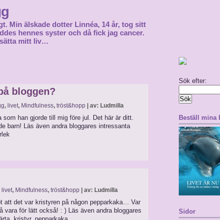
gg
gt. Min älskade dotter Linnéa, 14 år, tog sitt
föddes hennes syster och då fick jag cancer.
sätta mitt liv…
Sök efter:
 på bloggen?
gg
,
livet
,
Mindfulness
,
tröst&hopp
| av: Ludmilla
m han gjorde till mig före jul. Det här är ditt.
Beställ mina
de barn! Läs även andra bloggares intressanta
rlek
,
livet
,
Mindfulness
,
tröst&hopp
| av: Ludmilla
 att det var kristyren på någon pepparkaka… Var
få vara för lätt också! : ) Läs även andra bloggares
Sidor
ärta, kristyr, pepparkaka,