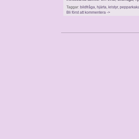
Taggar:
bildfråga
,
hjärta
,
kristyr
,
pepparkak
Bli först att kommentera ->