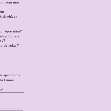
ågon som mår
nom
kisk ohälsa
r
at någon nära?
ligt tidigare
gre?
mordstankar?
m självmord?
de Linnéa
p!