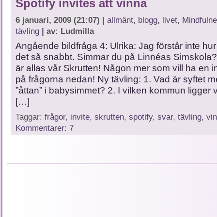
Spotify invites att vinna
6 januari, 2009 (21:07) |
allmänt
,
blogg
,
livet
,
Mindfuln
tävling
| av: Ludmilla
Angående bildfråga 4: Ulrika: Jag förstår inte hu
det så snabbt. Simmar du på Linnéas Simskola? K
är allas vår Skrutten! Någon mer som vill ha en i
på frågorna nedan! Ny tävling: 1. Vad är syftet 
”åttan” i babysimmet? 2. I vilken kommun ligger v
[…]
Taggar:
frågor
,
invite
,
skrutten
,
spotify
,
svar
,
tävling
,
vin
Kommentarer: 7