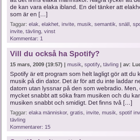
de kan vara elaka ibland. En del tänker att elakh
som är en […]
Taggar:
elak
,
elakhet
,
invite
,
musik
,
semantik
,
snäll
,
spo
invite
,
tävling
,
vinst
Kommentar: 1
Vill du också ha Spotify?
15 mars, 2009 (19:57) |
musik
,
spotify
,
tävling
| av: Lu
Spotify är ett program som helt lagligt gör att du
musik på din dator. Det är för att du inte laddar n
datorn utan lyssnar på den som webradio. Men, 
mycket snabbt att söka fram musiken och du kan f
musiken snabbt och smidigt. Det finns två […]
Taggar:
elaka människor
,
gratis
,
invite
,
musik
,
spotif in
tävling
Kommentarer: 15