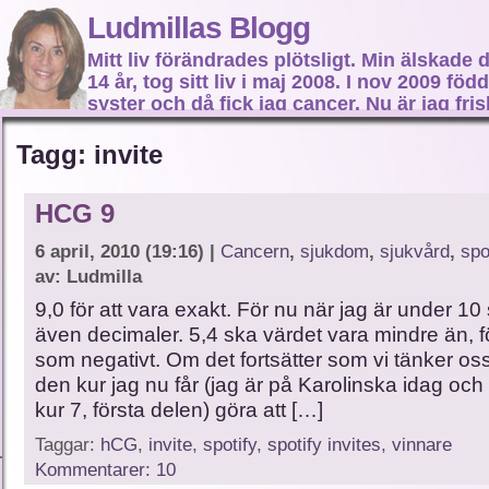
Ludmillas Blogg
Mitt liv förändrades plötsligt. Min älskade 
14 år, tog sitt liv i maj 2008. I nov 2009 fö
syster och då fick jag cancer. Nu är jag fri
fortsätta mitt liv…
Tagg: invite
HCG 9
6 april, 2010 (19:16) |
Cancern
,
sjukdom
,
sjukvård
,
spo
av: Ludmilla
9,0 för att vara exakt. För nu när jag är under 10
även decimaler. 5,4 ska värdet vara mindre än, f
som negativt. Om det fortsätter som vi tänker os
den kur jag nu får (jag är på Karolinska idag och
kur 7, första delen) göra att […]
Taggar:
hCG
,
invite
,
spotify
,
spotify invites
,
vinnare
Kommentarer: 10