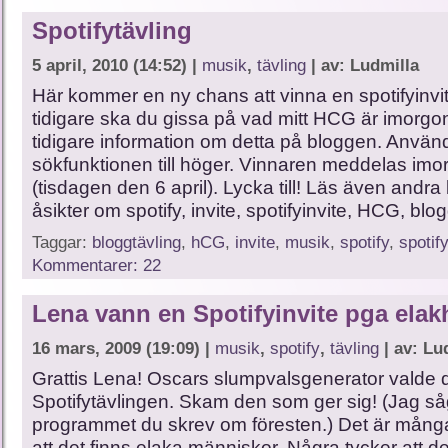
Spotifytävling
5 april, 2010 (14:52) |
musik
,
tävling
| av: Ludmilla
Här kommer en ny chans att vinna en spotifyinv
tidigare ska du gissa på vad mitt HCG är imorgon.
tidigare information om detta på bloggen. Använ
sökfunktionen till höger. Vinnaren meddelas imor
(tisdagen den 6 april). Lycka till! Läs även andr
åsikter om spotify, invite, spotifyinvite, HCG, blo
Taggar:
bloggtävling
,
hCG
,
invite
,
musik
,
spotify
,
spotify
Kommentarer: 22
Lena vann en Spotifyinvite pga elak
16 mars, 2009 (19:09) |
musik
,
spotify
,
tävling
| av: Lu
Grattis Lena! Oscars slumpvalsgenerator valde dig 
Spotifytävlingen. Skam den som ger sig! (Jag så
programmet du skrev om föresten.) Det är mång
att det finns elaka människor. Några tycker att de