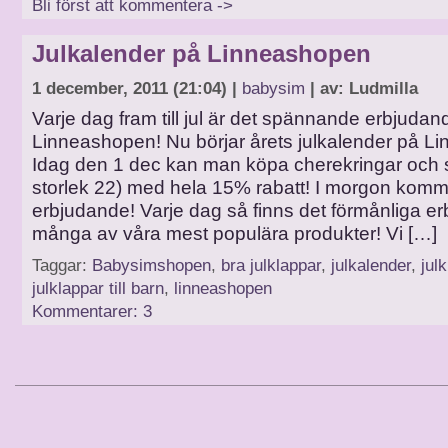
Bli först att kommentera ->
Julkalender på Linneashopen
1 december, 2011 (21:04) |
babysim
| av: Ludmilla
Varje dag fram till jul är det spännande erbjuda
Linneashopen! Nu börjar årets julkalender på L
Idag den 1 dec kan man köpa cherekringar och si
storlek 22) med hela 15% rabatt! I morgon komme
erbjudande! Varje dag så finns det förmånliga e
många av våra mest populära produkter! Vi […]
Taggar:
Babysimshopen
,
bra julklappar
,
julkalender
,
jul
julklappar till barn
,
linneashopen
Kommentarer: 3