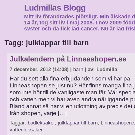
Ludmillas Blogg
Mitt liv förändrades plötsligt. Min älskade 
14 år, tog sitt liv i maj 2008. I nov 2009 fö
syster och då fick jag cancer. Nu är jag fri
fortsätta mitt liv…
Tagg: julklappar till barn
Julkalendern på Linneashopen.se
7 december, 2012 (14:08) |
barn
| av: Ludmilla
Har du sett alla fina erbjudanden som vi har på
Linneashopen.se just nu? Här finns många fina j
som inte hör till de vanligaste man får. Vår specia
och vatten men vi har även andra närliggande pr
Bland annat så har vi en utlottning av precis det
från shopen, varje […]
Taggar:
badleksaker
,
julklappar till barn
,
Linneashopen.
vattenleksaker