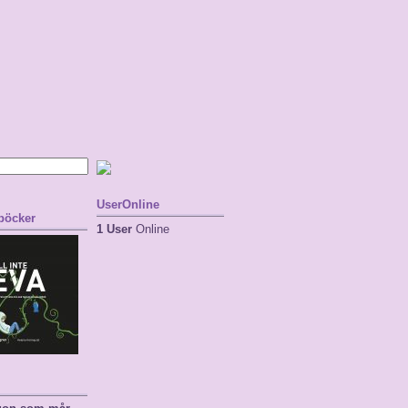
UserOnline
 böcker
1 User
Online