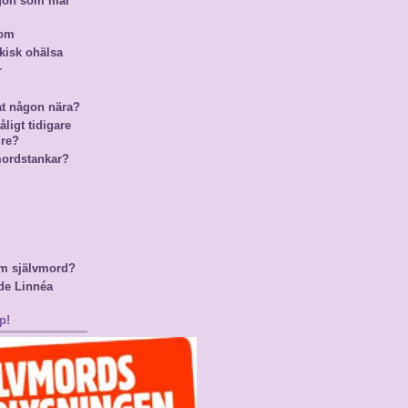
ågon som mår
nom
kisk ohälsa
r
at någon nära?
ligt tidigare
gre?
mordstankar?
m självmord?
de Linnéa
p!