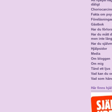
Att hjälpa n
dåligt
Choriocarci
Fakta om psy
Föreläsninga
Gästbok
Har du förlor
Har du mått då
men inte län
Har du själv
Hjälpsidor
Media
Om bloggen
Om mig
Tänd ett ljus
Vad kan du o
Vad som hän
Här finns hjäl