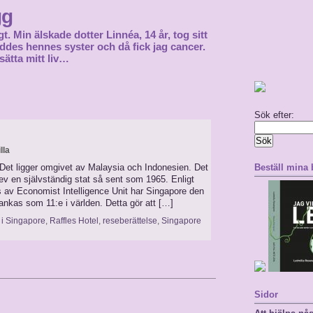
gg
gt. Min älskade dotter Linnéa, 14 år, tog sitt
föddes hennes syster och då fick jag cancer.
sätta mitt liv…
Sök efter:
lla
Det ligger omgivet av Malaysia och Indonesien. Det
Beställ mina
lev en självständig stat så sent som 1965. Enligt
 av Economist Intelligence Unit har Singapore den
ankas som 11:e i världen. Detta gör att […]
 i Singapore
,
Raffles Hotel
,
reseberättelse
,
Singapore
Sidor