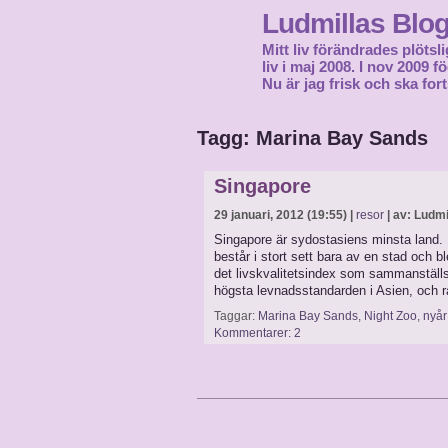
Ludmillas Blo
Mitt liv förändrades plötsli
liv i maj 2008. I nov 2009 
Nu är jag frisk och ska fort
Tagg: Marina Bay Sands
Singapore
29 januari, 2012 (19:55) |
resor
| av: Ludmi
Singapore är sydostasiens minsta land. 
består i stort sett bara av en stad och b
det livskvalitetsindex som sammanställs
högsta levnadsstandarden i Asien, och r
Taggar:
Marina Bay Sands
,
Night Zoo
,
nyår
Kommentarer: 2