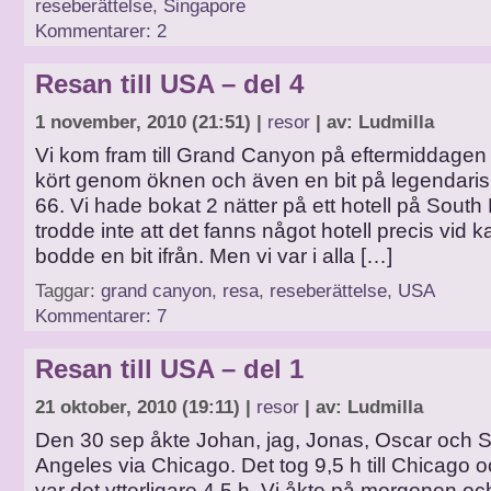
reseberättelse
,
Singapore
Kommentarer: 2
Resan till USA – del 4
1 november, 2010 (21:51) |
resor
| av: Ludmilla
Vi kom fram till Grand Canyon på eftermiddagen e
kört genom öknen och även en bit på legendari
66. Vi hade bokat 2 nätter på ett hotell på South 
trodde inte att det fanns något hotell precis vid k
bodde en bit ifrån. Men vi var i alla […]
Taggar:
grand canyon
,
resa
,
reseberättelse
,
USA
Kommentarer: 7
Resan till USA – del 1
21 oktober, 2010 (19:11) |
resor
| av: Ludmilla
Den 30 sep åkte Johan, jag, Jonas, Oscar och So
Angeles via Chicago. Det tog 9,5 h till Chicago oc
var det ytterligare 4,5 h. Vi åkte på morgonen o