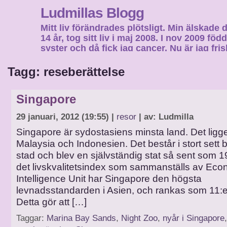
Ludmillas Blogg
Mitt liv förändrades plötsligt. Min älskade 
14 år, tog sitt liv i maj 2008. I nov 2009 fö
syster och då fick jag cancer. Nu är jag fri
fortsätta mitt liv…
Tagg: reseberättelse
Singapore
29 januari, 2012 (19:55) |
resor
| av: Ludmilla
Singapore är sydostasiens minsta land. Det ligg
Malaysia och Indonesien. Det består i stort sett 
stad och blev en självständig stat så sent som 1
det livskvalitetsindex som sammanställs av Eco
Intelligence Unit har Singapore den högsta
levnadsstandarden i Asien, och rankas som 11:e 
Detta gör att […]
Taggar:
Marina Bay Sands
,
Night Zoo
,
nyår i Singapore