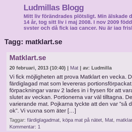
Ludmillas Blogg
Mitt liv förändrades plötsligt. Min älskade 
14 år, tog sitt liv i maj 2008. I nov 2009 fö
syster och då fick jag cancer. Nu är jag fri
fortsätta mitt liv…
Tagg: matklart.se
Matklart.se
20 februari, 2013 (10:40) |
Mat
| av: Ludmilla
Vi fick möjligheten att prova Matklart en vecka. D
färdiglagad mat som levereras portionsförpackat.
förpackningar varav 2 lades in i frysen för att var
slutet av veckan. Portionerna var väl tilltagna. De
varierande mat. Pojkarna tyckte att den var ”så d
ok”. Vi vuxna som äter […]
Taggar:
färdiglagadmat
,
köpa mat på nätet
,
Mat
,
matklar
Kommentar: 1