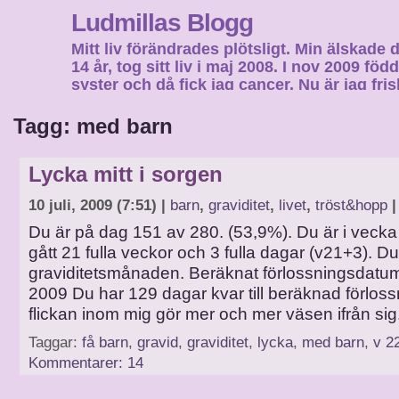
Ludmillas Blogg
Mitt liv förändrades plötsligt. Min älskade 
14 år, tog sitt liv i maj 2008. I nov 2009 fö
syster och då fick jag cancer. Nu är jag fri
fortsätta mitt liv…
Tagg: med barn
Lycka mitt i sorgen
10 juli, 2009 (7:51) |
barn
,
graviditet
,
livet
,
tröst&hopp
|
Du är på dag 151 av 280. (53,9%). Du är i vecka
gått 21 fulla veckor och 3 fulla dagar (v21+3). Du 
graviditetsmånaden. Beräknat förlossningsdat
2009 Du har 129 dagar kvar till beräknad förlossn
flickan inom mig gör mer och mer väsen ifrån sig
Taggar:
få barn
,
gravid
,
graviditet
,
lycka
,
med barn
,
v 2
Kommentarer: 14