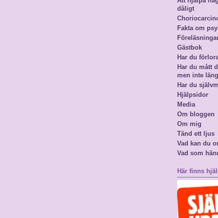
Att hjälpa n
dåligt
Choriocarci
Fakta om psy
Föreläsninga
Gästbok
Har du förlor
Har du mått då
men inte län
Har du själv
Hjälpsidor
Media
Om bloggen
Om mig
Tänd ett ljus
Vad kan du o
Vad som hän
Här finns hjäl