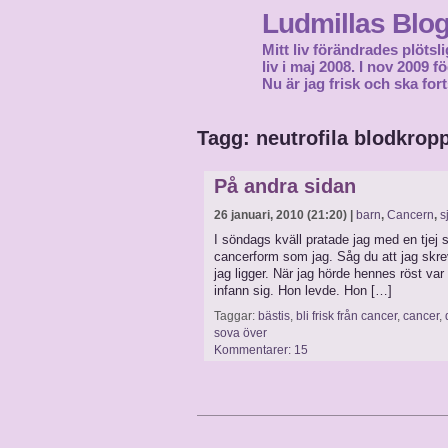
Ludmillas Blo
Mitt liv förändrades plötsli
liv i maj 2008. I nov 2009 
Nu är jag frisk och ska fort
Tagg: neutrofila blodkrop
På andra sidan
26 januari, 2010 (21:20) |
barn
,
Cancern
,
s
I söndags kväll pratade jag med en tj
cancerform som jag. Såg du att jag skr
jag ligger. När jag hörde hennes röst va
infann sig. Hon levde. Hon […]
Taggar:
bästis
,
bli frisk från cancer
,
cancer
,
sova över
Kommentarer: 15