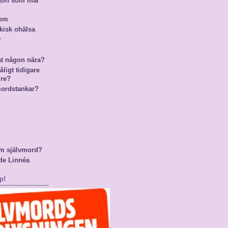
ågon som mår
nom
kisk ohälsa
r
at någon nära?
ligt tidigare
gre?
mordstankar?
m självmord?
de Linnéa
p!