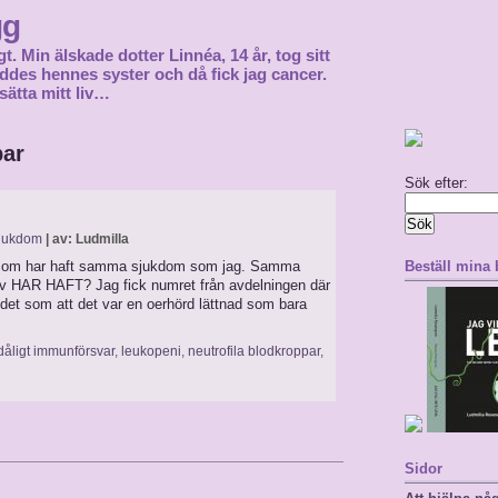
gg
gt. Min älskade dotter Linnéa, 14 år, tog sitt
föddes hennes syster och då fick jag cancer.
sätta mitt liv…
par
Sök efter:
jukdom
| av: Ludmilla
ej som har haft samma sjukdom som jag. Samma
Beställ mina
ev HAR HAFT? Jag fick numret från avdelningen där
r det som att det var en oerhörd lättnad som bara
dåligt immunförsvar
,
leukopeni
,
neutrofila blodkroppar
,
Sidor