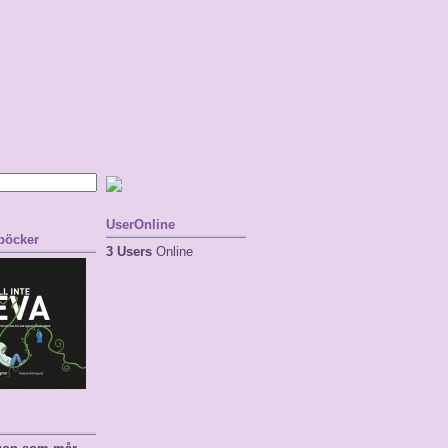
UserOnline
 böcker
3 Users
Online