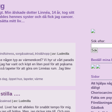
gg
gt. Min älskade dotter Linnéa, 14 år, tog sitt
föddes hennes syster och då fick jag cancer.
sätta mitt liv…
Sök efter:
indfulness
,
sorg&saknad
,
tröst&hopp
| av: Ludmilla
ke någon typ av värmerekord? Vi hyr ut vårt paradis
Beställ mina
 jag har varit och köpt en liten pool för att pojkarna
ckså tapeter för att göra om Linnéas rum. Jag blev
Sidor
s dag
,
öppet hus
,
tapeter
,
värme
Att hjälpa n
dåligt
Choriocarci
stilla ….
Fakta om psy
&saknad
| av: Ludmilla
Föreläsninga
med. Livet har ett alldeles för snabbt tempo för mig.
Gästbok
jag vill hjälpa. Men, jag räcker inte till. Och min