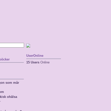
UserOnline
 böcker
15 Users
Online
ågon som mår
nom
kisk ohälsa
r