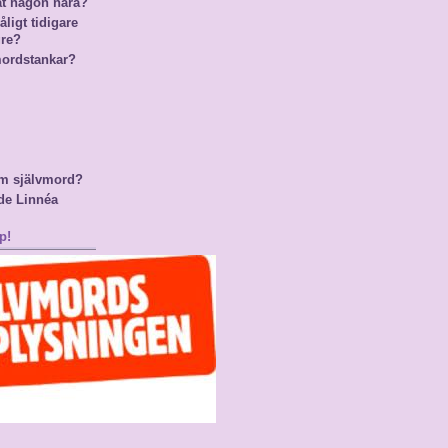
at någon nära?
ligt tidigare
gre?
mordstankar?
m självmord?
de Linnéa
p!