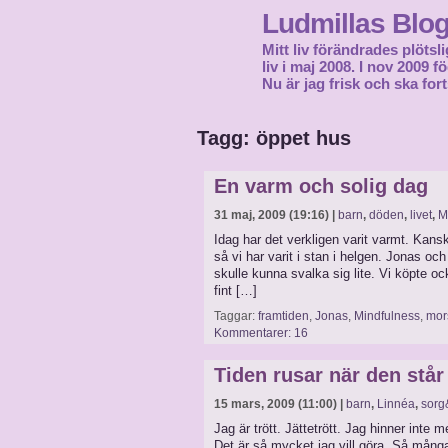
Ludmillas Blo
Mitt liv förändrades plötsli
liv i maj 2008. I nov 2009 
Nu är jag frisk och ska fort
Tagg: öppet hus
En varm och solig dag
31 maj, 2009 (19:16) |
barn
,
döden
,
livet
,
M
Idag har det verkligen varit varmt. Kans
så vi har varit i stan i helgen. Jonas och
skulle kunna svalka sig lite. Vi köpte o
fint […]
Taggar:
framtiden
,
Jonas
,
Mindfulness
,
mor
Kommentarer: 16
Tiden rusar när den står 
15 mars, 2009 (11:00) |
barn
,
Linnéa
,
sorg
Jag är trött. Jättetrött. Jag hinner inte 
Det är så mycket jag vill göra. Så många 