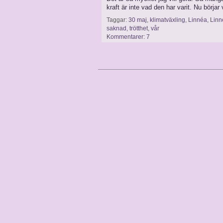
kraft är inte vad den har varit. Nu börjar
Taggar:
30 maj
,
klimatväxling
,
Linnéa
,
Linn
saknad
,
trötthet
,
vår
Kommentarer: 7