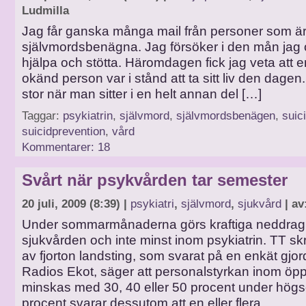
Ludmilla
Jag får ganska många mail från personer som är e
självmordsbenägna. Jag försöker i den mån jag o
hjälpa och stötta. Häromdagen fick jag veta att en
okänd person var i stånd att ta sitt liv den dagen.
stor när man sitter i en helt annan del […]
Taggar:
psykiatrin
,
självmord
,
självmordsbenägen
,
suic
suicidprevention
,
vård
Kommentarer: 18
Svårt när psykvården tar semester
20 juli, 2009 (8:39) |
psykiatri
,
självmord
,
sjukvård
| av
Under sommarmånaderna görs kraftiga neddrag
sjukvården och inte minst inom psykiatrin. TT skri
av fjorton landsting, som svarat på en enkät gjo
Radios Ekot, säger att personalstyrkan inom ö
minskas med 30, 40 eller 50 procent under hö
procent svarar dessutom att en eller flera