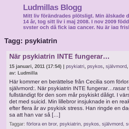
Ludmillas Blogg
Mitt liv förändrades plötsligt. Min älskade 
14 år, tog sitt liv i maj 2008. I nov 2009 fö
syster och då fick jag cancer. Nu är jag fri
fortsätta mitt liv…
Tagg: psykiatrin
När psykiatrin INTE fungerar…
15 januari, 2011 (17:54) |
psykiatri
,
psykos
,
självmord
av: Ludmilla
Här kommer en berättelse från Cecilia som förlora
självmord:. När psykiatrin INTE fungerar…rasar t
fullständigt för den som mår psykiskt dåligt. I värst
det med suicid. Min lillebror insjuknade in en rea
efter flera år av psykisk stress. Han ringde en d
sa att han var så […]
Taggar:
förlora en bror
,
psykiatrin
,
psykos
,
självmord
,
s