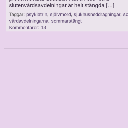
slutenvårdsavdelningar är helt stängda […]
Taggar:
psykiatrin
,
självmord
,
sjukhusneddragningar
,
s
vårdavdelningarna
,
sommarstängt
Kommentarer: 13