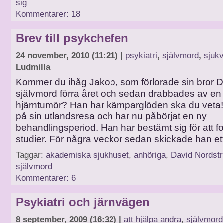
sig
Kommentarer: 18
Brev till psykchefen
24 november, 2010 (11:21) |
psykiatri
,
självmord
,
sjuk
Ludmilla
Kommer du ihåg Jakob, som förlorade sin bror D
självmord förra året och sedan drabbades av en a
hjärntumör? Han har kämparglöden ska du veta! 
på sin utlandsresa och har nu påbörjat en ny
behandlingsperiod. Han har bestämt sig för att fo
studier. För några veckor sedan skickade han et
Taggar:
akademiska sjukhuset
,
anhöriga
,
David Nordst
självmord
Kommentarer: 6
Psykiatri och järnvägen
8 september, 2009 (16:32) |
att hjälpa andra
,
självmord