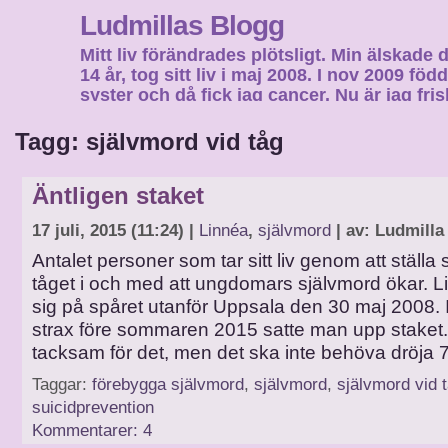
Ludmillas Blogg
Mitt liv förändrades plötsligt. Min älskade 
14 år, tog sitt liv i maj 2008. I nov 2009 fö
syster och då fick jag cancer. Nu är jag fri
fortsätta mitt liv…
Tagg: självmord vid tåg
Äntligen staket
17 juli, 2015 (11:24) |
Linnéa
,
självmord
| av: Ludmilla
Antalet personer som tar sitt liv genom att ställa 
tåget i och med att ungdomars självmord ökar. L
sig på spåret utanför Uppsala den 30 maj 2008. I
strax före sommaren 2015 satte man upp staket.
tacksam för det, men det ska inte behöva dröja 7
Taggar:
förebygga självmord
,
självmord
,
självmord vid 
suicidprevention
Kommentarer: 4