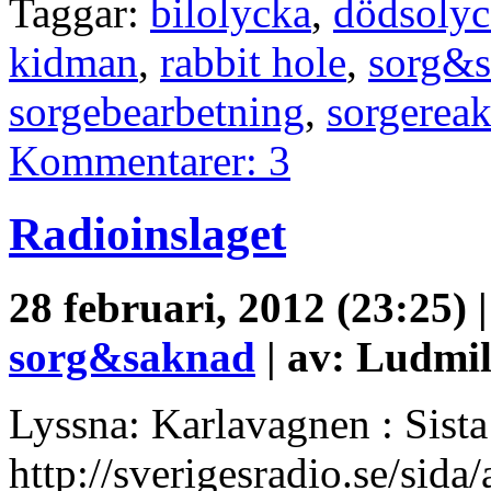
Taggar:
bilolycka
,
dödsolyc
kidman
,
rabbit hole
,
sorg&
sorgebearbetning
,
sorgereak
Kommentarer: 3
Radioinslaget
28 februari, 2012 (23:25) 
sorg&saknad
| av: Ludmil
Lyssna: Karlavagnen : Sist
http://sverigesradio.se/sida/