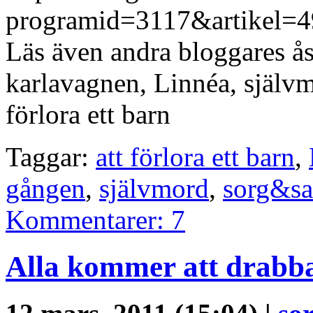
programid=3117&artikel=49
Läs även andra bloggares ås
karlavagnen, Linnéa, självm
förlora ett barn
Taggar:
att förlora ett barn
,
gången
,
självmord
,
sorg&s
Kommentarer: 7
Alla kommer att drabba