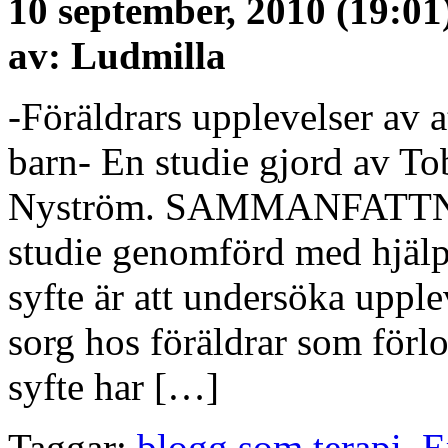
10 september, 2010 (19:01
av: Ludmilla
-Föräldrars upplevelser av a
barn- En studie gjord av To
Nyström. SAMMANFATTNING
studie genomförd med hjäl
syfte är att undersöka upple
sorg hos föräldrar som förlor
syfte har […]
Taggar:
blogg som terapi
,
E