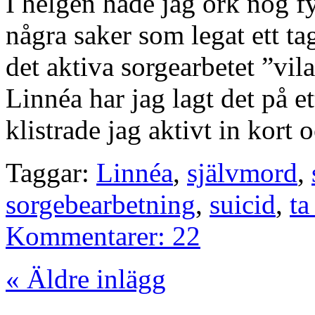
I helgen hade jag ork nog fys
några saker som legat ett tag
det aktiva sorgearbetet ”vila
Linnéa har jag lagt det på ett
klistrade jag aktivt in kort
Taggar:
Linnéa
,
självmord
,
sorgebearbetning
,
suicid
,
ta
Kommentarer: 22
« Äldre inlägg