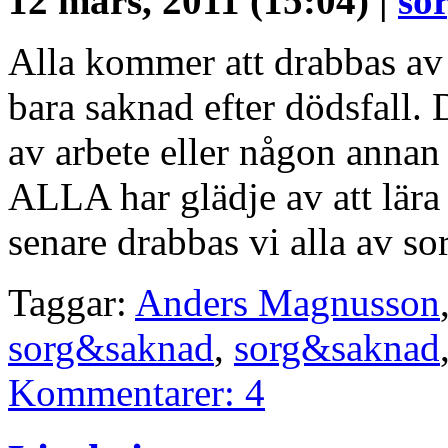
12 mars, 2011 (15:04) |
so
Alla kommer att drabbas av s
bara saknad efter dödsfall. 
av arbete eller någon annan f
ALLA har glädje av att lära 
senare drabbas vi alla av s
Taggar:
Anders Magnusson
sorg&saknad
,
sorg&saknad
Kommentarer: 4