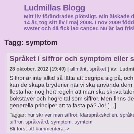
Ludmillas Blogg
Mitt liv förändrades plötsligt. Min älskade 
14 år, tog sitt liv i maj 2008. I nov 2009 fö
syster och då fick jag cancer. Nu är jag fri
fortsätta mitt liv…
Tagg: symptom
Språket i siffror och symptom eller
28 oktober, 2012 (19:49) |
allmänt
,
språket
| av: Ludmi
Siffror är inte alltid så lätta att begripa sig på, oc
kan de skapa bryderier när vi ska använda dem i
flesta har nog hört regeln att man ska skriva ta
bokstäver och högre tal som siffror. Men finns d
generella principer att ta fasta på? Jo! […]
Taggar:
hur skriver man siffror
,
klarspråkskollen
,
språk
siffror
,
språkvård
,
symptom
,
symtom
Bli först att kommentera ->