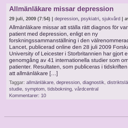
Allmänläkare missar depression
29 juli, 2009 (7:54) |
depression
,
psykiatri
,
sjukvård
| a
Allmänläkare missar att ställa rätt diagnos för v
patient med depression, enligt en ny
forskningssammanställning i den välrenommerad
Lancet, publicerad online den 28 juli 2009 Forsk
University of Leicester i Storbritannien har gjort 
genomgång av 41 internationella studier som om
patienter. Resultaten, som publiceras i tidskriften
att allmänläkare […]
Taggar:
allmänläkare
,
depression
,
diagnostik
,
distriktsl
studie
,
symptom
,
tidsbokning
,
vårdcentral
Kommentarer: 10