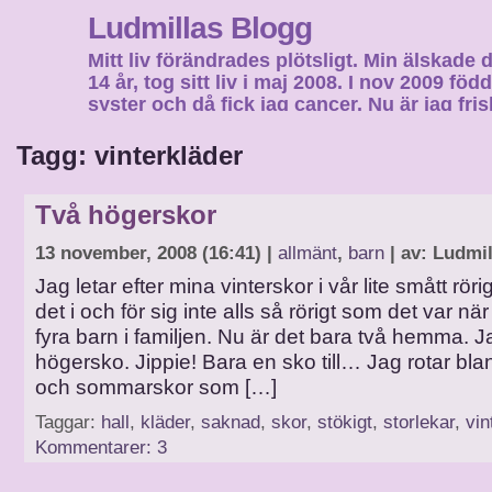
Ludmillas Blogg
Mitt liv förändrades plötsligt. Min älskade 
14 år, tog sitt liv i maj 2008. I nov 2009 fö
syster och då fick jag cancer. Nu är jag fri
fortsätta mitt liv…
Tagg: vinterkläder
Två högerskor
13 november, 2008 (16:41) |
allmänt
,
barn
| av: Ludmil
Jag letar efter mina vinterskor i vår lite smått röri
det i och för sig inte alls så rörigt som det var nä
fyra barn i familjen. Nu är det bara två hemma. Ja
högersko. Jippie! Bara en sko till… Jag rotar blan
och sommarskor som […]
Taggar:
hall
,
kläder
,
saknad
,
skor
,
stökigt
,
storlekar
,
vin
Kommentarer: 3