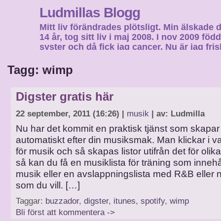
Ludmillas Blogg
Mitt liv förändrades plötsligt. Min älskade 
14 år, tog sitt liv i maj 2008. I nov 2009 fö
syster och då fick jag cancer. Nu är jag fri
fortsätta mitt liv…
Tagg: wimp
Digster gratis här
22 september, 2011 (16:26) |
musik
| av: Ludmilla
Nu har det kommit en praktisk tjänst som skapar 
automatiskt efter din musiksmak. Man klickar i v
för musik och så skapas listor utifrån det för olika 
så kan du få en musiklista för träning som innehå
musik eller en avslappningslista med R&B eller 
som du vill. […]
Taggar:
buzzador
,
digster
,
itunes
,
spotify
,
wimp
Bli först att kommentera ->