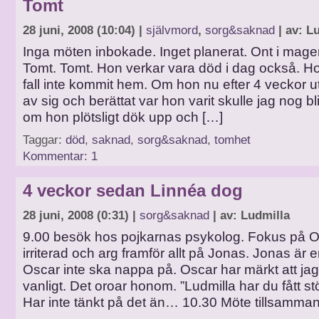
Tomt
28 juni, 2008 (10:04) |
självmord
,
sorg&saknad
| av: L
Inga möten inbokade. Inget planerat. Ont i mage
Tomt. Tomt. Hon verkar vara död i dag också. Hon
fall inte kommit hem. Om hon nu efter 4 veckor ut
av sig och berättat var hon varit skulle jag nog b
om hon plötsligt dök upp och […]
Taggar:
död
,
saknad
,
sorg&saknad
,
tomhet
Kommentar: 1
4 veckor sedan Linnéa dog
28 juni, 2008 (0:31) |
sorg&saknad
| av: Ludmilla
9.00 besök hos pojkarnas psykolog. Fokus på Os
irriterad och arg framför allt på Jonas. Jonas är 
Oscar inte ska nappa på. Oscar har märkt att jag
vanligt. Det oroar honom. ”Ludmilla har du fått 
Har inte tänkt på det än… 10.30 Möte tillsamma