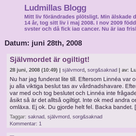
Ludmillas Blogg
Mitt liv förändrades plötsligt. Min älskade 
14 år, tog sitt liv i maj 2008. I nov 2009 fö
syster och då fick jag cancer. Nu är jag fri
fortsätta mitt liv…
Datum: juni 28th, 2008
Självmordet är ogiltigt!
28 juni, 2008 (10:49) |
självmord
,
sorg&saknad
| av: L
Nu har jag funderat lite till. Eftersom Linnéa var
ju alla viktiga beslut tas av vårdnadshavare. Efte
var med och tog beslutet och Linnéa inte fråga
åsikt så är det alltså ogiltigt. Inte ok med andra o
omläxa. Ej ok. Du gjorde helt fel. Backa bandet. 
Taggar:
saknad
,
självmord
,
sorg&saknad
Kommentar: 1