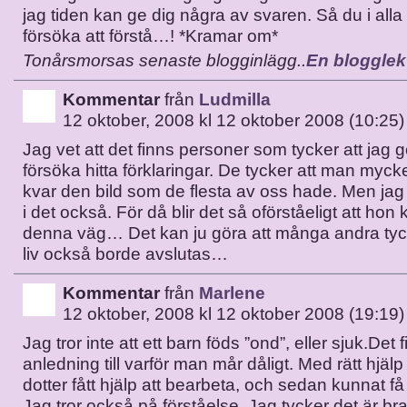
jag tiden kan ge dig några av svaren. Så du i alla 
försöka att förstå…! *Kramar om*
Tonårsmorsas senaste blogginlägg..
En blogglek
Kommentar
från
Ludmilla
12 oktober, 2008 kl 12 oktober 2008 (10:25)
Jag vet att det finns personer som tycker att jag gör
försöka hitta förklaringar. De tycker att man myck
kvar den bild som de flesta av oss hade. Men jag
i det också. För då blir det så oförståeligt att hon
denna väg… Det kan ju göra att många andra tyck
liv också borde avslutas…
Kommentar
från
Marlene
12 oktober, 2008 kl 12 oktober 2008 (19:19)
Jag tror inte att ett barn föds ”ond”, eller sjuk.Det 
anledning till varför man mår dåligt. Med rätt hjäl
dotter fått hjälp att bearbeta, och sedan kunnat få 
Jag tror också på förståelse. Jag tycker det är bra 