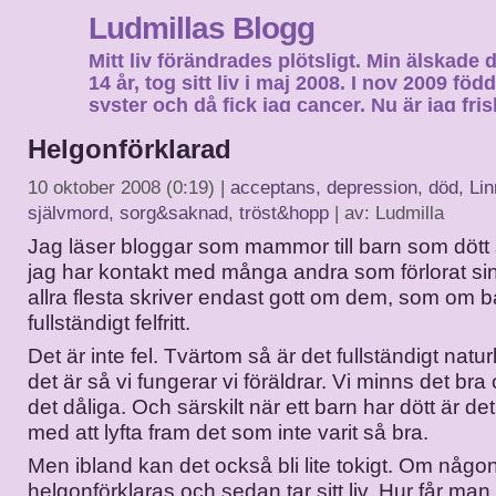
Ludmillas Blogg
Mitt liv förändrades plötsligt. Min älskade 
14 år, tog sitt liv i maj 2008. I nov 2009 fö
syster och då fick jag cancer. Nu är jag fri
fortsätta mitt liv…
Helgonförklarad
10 oktober 2008 (0:19) |
acceptans
,
depression
,
död
,
Li
självmord
,
sorg&saknad
,
tröst&hopp
| av: Ludmilla
Jag läser bloggar som mammor till barn som dött 
jag har kontakt med många andra som förlorat si
allra flesta skriver endast gott om dem, som om b
fullständigt felfritt.
Det är inte fel. Tvärtom så är det fullständigt natur
det är så vi fungerar vi föräldrar. Vi minns det b
det dåliga. Och särskilt när ett barn har dött är det
med att lyfta fram det som inte varit så bra.
Men ibland kan det också bli lite tokigt. Om någo
helgonförklaras och sedan tar sitt liv. Hur får man