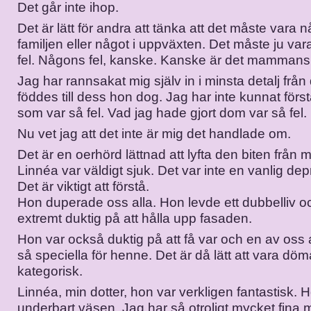
Det går inte ihop.
Det är lätt för andra att tänka att det måste vara nå
familjen eller något i uppväxten. Det måste ju va
fel. Någons fel, kanske. Kanske är det mammans 
Jag har rannsakat mig själv in i minsta detalj från
föddes till dess hon dog. Jag har inte kunnat förs
som var så fel. Vad jag hade gjort dom var så fel.
Nu vet jag att det inte är mig det handlade om.
Det är en oerhörd lättnad att lyfta den biten från m
Linnéa var väldigt sjuk. Det var inte en vanlig dep
Det är viktigt att förstå.
Hon duperade oss alla. Hon levde ett dubbelliv o
extremt duktig på att hålla upp fasaden.
Hon var också duktig på att få var och en av oss att
så speciella för henne. Det är då lätt att vara d
kategorisk.
Linnéa, min dotter, hon var verkligen fantastisk. H
underbart väsen. Jag har så otroligt mycket fina