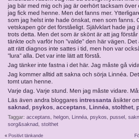
jag bär med mig och jag är oerhört tacksam över
jag fick med henne. Men det fanns mer. Ytterligare
som jag helst inte hade önskat, men som fanns.
vetskapen gör det förståeligt. Självklart hade jag
trots detta. Men det som är skönt är att jag förstå
tänkte och varför hon ”valde” den här vägen. Det ä
att rätt diagnos inte sattes i tid, men hon var ocks
”lura” alla. Det var inte lätt att förstå.
Jag tänker inte fastna i det här. Jag måste gå vid
Jag kommer alltid att sakna och sörja Linnéa. Det
tomt utan henne.
Varje dag. Varje stund. Men jag måste vidare. Må
Läs även andra bloggares
intressanta
åsikter 
saknad
,
psykos
,
acceptans
,
Linnéa
,
stolthet
,
Taggar:
acceptans
,
helgon
,
Linnéa
,
psykos
,
pussel
,
sak
sorg&saknad
,
stolthet
«
Positivt tänkande
Fö