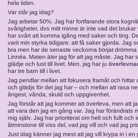
hela tiden.
Var står jag idag?
Jag arbetar 50%. Jag har fortfarande stora kognit
svårigheter, dvs mitt minne är inte vad det brukar
har svårt att komma igång med saker och ting. Det
varit min styrka tidigare: att få saker gjorda. Jag
bra men har de senaste veckorna börjat drömm
Linnéa. Maten äter jag för att jag måste. Jag har 
glädje och lust till livet. Men, jag har ju
överlevnad
har tre barn till i livet.
Jag pendlar mellan att fokusera framåt och hittar 
och glädjs för det jag har – och mellan att rasa ne
ångest, vånda, skuld och uppgivenhet.
Jag förstår att jag kommer att överleva, men att 
att vara den jag en gång var. Jag har förändrats
mig själv. Jag har prioriterat om helt och fullt och i
åtminstone till viss del, vad jag vill och vad jag prio
Just idag känner jag mest att jag vill krypa in i en