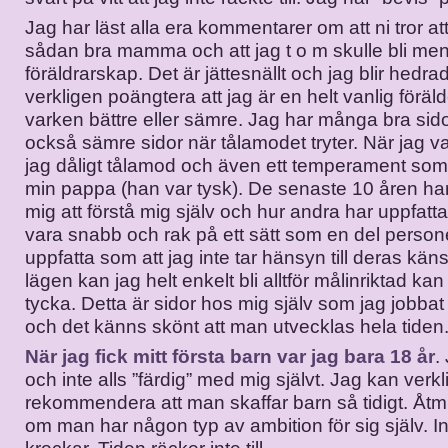
Jag har läst alla era kommentarer om att ni tror att
sådan bra mamma och att jag t o m skulle bli ment
föräldrarskap. Det är jättesnällt och jag blir hedrad
verkligen poängtera att jag är en helt vanlig föräld
varken bättre eller sämre. Jag har många bra sid
också sämre sidor när tålamodet tryter. När jag v
jag dåligt tålamod och även ett temperament som 
min pappa (han var tysk). De senaste 10 åren har 
mig att förstå mig själv och hur andra har uppfatt
vara snabb och rak på ett sätt som en del person
uppfatta som att jag inte tar hänsyn till deras känsl
lägen kan jag helt enkelt bli alltför målinriktad kan
tycka. Detta är sidor hos mig själv som jag jobb
och det känns skönt att man utvecklas hela tiden
När jag fick mitt första barn var jag bara 18 år
.
och inte alls ”färdig” med mig självt. Jag kan verkl
rekommendera att man skaffar barn så tidigt. Åtm
om man har någon typ av ambition för sig själv. I