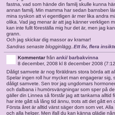
fastna, vad som hände din familj skulle kunna hä
annan familj. Min mamma har sedan barnsben lär
mina syskon att vi egentligen är mer lika andra 
olika. Vad jag menar är att jag känner verkligen m
kan inte fullt föreställa mig hur det är, men jag kan
grann.
Och jag skickar dig massor av kramar!
Sandras senaste blogginlägg..
Ett liv, flera insikt
Kommentar
från
anki/ barbakvinna
8 december, 2008 kl 8 december 2008 (7:12
Dåligt samvete är nog föräldrars stora börda att all
Spelar ingen roll hur mycket man engagerar sig,
dåligt samvete. Sen tror jag ungdomars hormoner
och dalbana i humörsvängningar som sper på det
gäller din Linnea så förstår jag att tankarna alltid
har inte gått så lång tid ännu, trots att det gått e
Första året är alltid värst säger dom som vet. All
och alla helger. Men ifall du kan känna glädje n