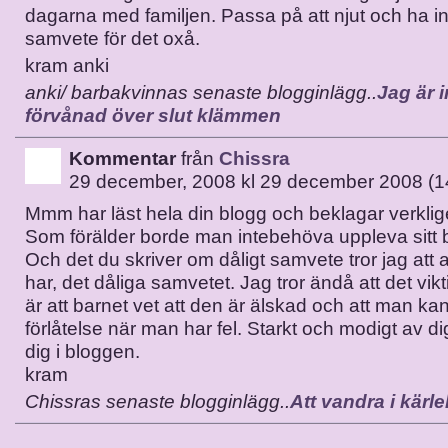
dagarna med familjen. Passa på att njut och ha in
samvete för det oxå.
kram anki
anki/ barbakvinnas senaste blogginlägg..
Jag är i
förvånad över slut klämmen
Kommentar
från
Chissra
29 december, 2008 kl 29 december 2008 (1
Mmm har läst hela din blogg och beklagar verklige
Som förälder borde man intebehöva uppleva sitt 
Och det du skriver om dåligt samvete tror jag att al
har, det dåliga samvetet. Jag tror ändå att det vikt
är att barnet vet att den är älskad och att man k
förlåtelse när man har fel. Starkt och modigt av d
dig i bloggen.
kram
Chissras senaste blogginlägg..
Att vandra i kärle