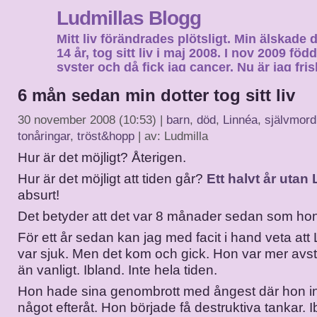
Ludmillas Blogg
Mitt liv förändrades plötsligt. Min älskade 
14 år, tog sitt liv i maj 2008. I nov 2009 fö
syster och då fick jag cancer. Nu är jag fri
fortsätta mitt liv…
6 mån sedan min dotter tog sitt liv
30 november 2008 (10:53) |
barn
,
död
,
Linnéa
,
självmord
tonåringar
,
tröst&hopp
| av: Ludmilla
Hur är det möjligt? Återigen.
Hur är det möjligt att tiden går?
Ett halvt år utan
absurt!
Det betyder att det var 8 månader sedan som hon
För ett år sedan kan jag med facit i hand veta att
var sjuk. Men det kom och gick. Hon var mer av
än vanligt. Ibland. Inte hela tiden.
Hon hade sina genombrott med ångest där hon i
något efteråt. Hon började få destruktiva tankar. I