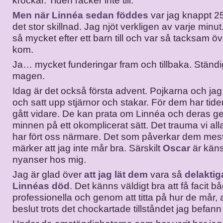
krockar. Tiden räcker inte till.
Men när Linnéa sedan föddes
var jag knappt 2
det stor skillnad. Jag njöt verkligen av varje minu
så mycket efter ett barn till och var så tacksam öv
kom.
Ja… mycket funderingar fram och tillbaka. Ständi
magen.
Idag är det också första advent. Pojkarna och jag 
och satt upp stjärnor och stakar. För dem har tide
gått vidare. De kan prata om Linnéa och dera
minnen på ett okomplicerat sätt. Det trauma vi al
har fört oss närmare. Det som påverkar dem mest
märker att jag inte mår bra. Särskilt
Oscar
är käns
nyanser hos mig.
Jag är glad över
att jag lät dem
vara så
delaktiga
Linnéas död
. Det känns väldigt bra att få facit b
professionella och genom att titta på hur de mår, at
beslut trots det chockartade tillståndet jag befann 