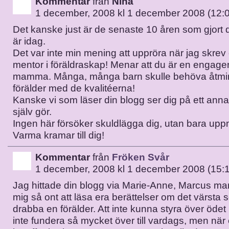
Kommentar
från
Nina
1 december, 2008 kl 1 december 2008 (12:
Det kanske just är de senaste 10 åren som gjort di
är idag.
Det var inte min mening att uppröra när jag skre
mentor i föräldraskap! Menar att du är en engag
mamma. Många, många barn skulle behöva åtmi
förälder med de kvalitéerna!
Kanske vi som läser din blogg ser dig på ett anna
själv gör.
Ingen här försöker skuldlägga dig, utan bara upp
Varma kramar till dig!
Kommentar
från
Fröken Svår
1 december, 2008 kl 1 december 2008 (15:
Jag hittade din blogg via Marie-Anne, Marcus m
mig så ont att läsa era berättelser om det värsta
drabba en förälder. Att inte kunna styra över öde
inte fundera så mycket över till vardags, men när 