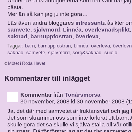
Under de omständigheterna som har varit har jag g
bästa.
Mer än så kan jag ju inte göra…
Läs även andra bloggares
intressant
a åsikter 
samvete
,
självmord
,
Linnéa
,
överlevnadsplikt
saknad
,
barnuppfostran
,
överleva
,
Taggar:
barn
,
barnuppfostran
,
Linnéa
,
överleva
,
överlevn
saknad
,
samvete
,
självmord
,
sorg&saknad
,
suicid
«
Mötet i Röda Havet
Kommentarer till inlägget
Kommentar
från
Tonårsmorsa
30 november, 2008 kl 30 november 2008 (1
Ja, det där med samvetet är fruktansvärt och jag tr
det som skrämmer oss som inte förlorat ett barn. 
skulle göra det så skulle vi själva ställa all vår otil
sin spets. Därför förstår jag att det där samvetet 