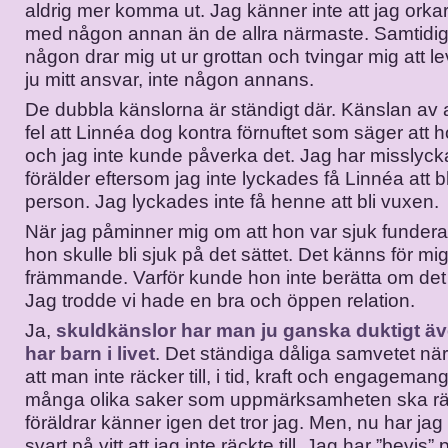
aldrig mer komma ut. Jag känner inte att jag orka
med någon annan än de allra närmaste. Samtidigt v
någon drar mig ut ur grottan och tvingar mig att l
ju mitt ansvar, inte någon annans.
De dubbla känslorna är ständigt där. Känslan av at
fel att Linnéa dog kontra förnuftet som säger att h
och jag inte kunde påverka det. Jag har misslyc
förälder eftersom jag inte lyckades få Linnéa att bl
person. Jag lyckades inte få henne att bli vuxen.
När jag påminner mig om att hon var sjuk funderar
hon skulle bli sjuk på det sättet. Det känns för mi
främmande. Varför kunde hon inte berätta om de
Jag trodde vi hade en bra och öppen relation.
Ja,
skuldkänslor har man ju ganska duktigt 
har barn i livet
. Det ständiga dåliga samvetet n
att man inte räcker till, i tid, kraft och engageman
många olika saker som uppmärksamheten ska räcka
föräldrar känner igen det tror jag. Men, nu har jag 
svart på vitt att jag inte räckte till. Jag har ”bevis” 