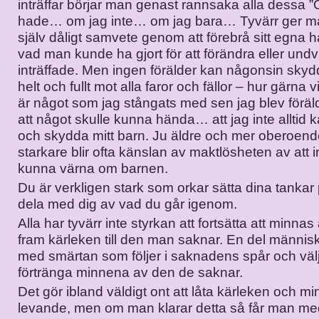
inträffar börjar man genast rannsaka alla dessa
hade… om jag inte… om jag bara… Tyvärr ger ma
själv dåligt samvete genom att förebrå sitt egna
vad man kunde ha gjort för att förändra eller undvi
inträffade. Men ingen förälder kan någonsin skyd
helt och fullt mot alla faror och fällor – hur gärna vi
är något som jag stångats med sen jag blev förä
att något skulle kunna hända… att jag inte alltid 
och skydda mitt barn. Ju äldre och mer oberoende 
starkare blir ofta känslan av maktlösheten av att in
kunna värna om barnen.
Du är verkligen stark som orkar sätta dina tankar
dela med dig av vad du går igenom.
Alla har tyvärr inte styrkan att fortsätta att minnas
fram kärleken till den man saknar. En del människ
med smärtan som följer i saknadens spår och välje
förtränga minnena av den de saknar.
Det gör ibland väldigt ont att låta kärleken och m
levande, men om man klarar detta så får man me