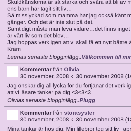
Skuldkänslorna är så starka och svåra att bli av m
ens barn har tagit sitt liv…
Så misslyckad som mamma har jag också känt mi
gånger. Och det är inte slut på det.
Samtidigt måste man leva vidare…det finns inget a
är vårt liv som det blev…
Jag hoppas verkligen att vi skall få ett nytt bättr
Kram
Leenas senaste blogginlägg..
Välkommen till min
Kommentar
från
Olivia
30 november, 2008 kl 30 november 2008 (1
Jag önskar dig all lycka för du förtjänar det verkl
att vi läsare tänker på dig <3<3<3
Olivias senaste blogginlägg..
Plugg
Kommentar
från
storasyster
30 november, 2008 kl 30 november 2008 (1
Mina tankar är hos dig. Min lillebror tog sitt liv i 