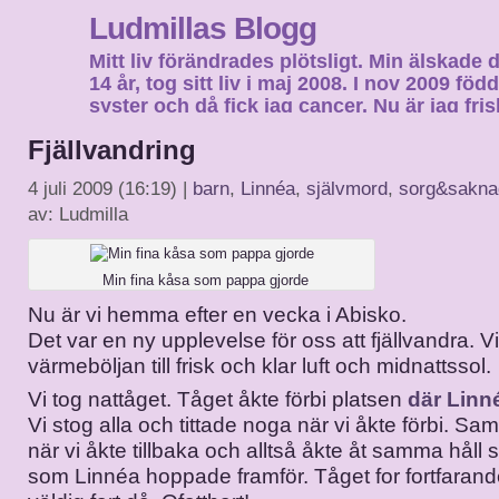
Ludmillas Blogg
Mitt liv förändrades plötsligt. Min älskade 
14 år, tog sitt liv i maj 2008. I nov 2009 fö
syster och då fick jag cancer. Nu är jag fri
fortsätta mitt liv…
Fjällvandring
4 juli 2009 (16:19) |
barn
,
Linnéa
,
självmord
,
sorg&sakna
av: Ludmilla
Min fina kåsa som pappa gjorde
Nu är vi hemma efter en vecka i Abisko.
Det var en ny upplevelse för oss att fjällvandra. Vi
värmeböljan till frisk och klar luft och midnattssol.
Vi tog nattåget. Tåget åkte förbi platsen
där Lin
Vi stog alla och tittade noga när vi åkte förbi. S
när vi åkte tillbaka och alltså åkte åt samma håll 
som Linnéa hoppade framför. Tåget for fortfarand