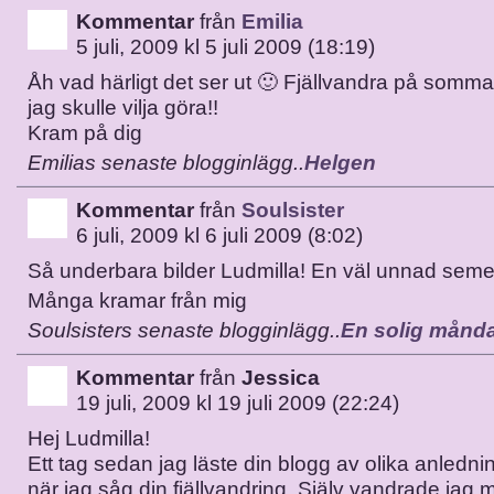
Kommentar
från
Emilia
5 juli, 2009 kl 5 juli 2009 (18:19)
Åh vad härligt det ser ut 🙂 Fjällvandra på somm
jag skulle vilja göra!!
Kram på dig
Emilias senaste blogginlägg..
Helgen
Kommentar
från
Soulsister
6 juli, 2009 kl 6 juli 2009 (8:02)
Så underbara bilder Ludmilla! En väl unnad semest
Många kramar från mig
Soulsisters senaste blogginlägg..
En solig månd
Kommentar
från
Jessica
19 juli, 2009 kl 19 juli 2009 (22:24)
Hej Ludmilla!
Ett tag sedan jag läste din blogg av olika anledni
när jag såg din fjällvandring. Själv vandrade jag 