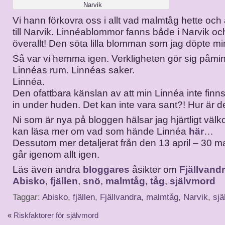
Narvik
Vi hann förkovra oss i allt vad malmtåg hette och 
till Narvik. Linnéablommor fanns både i Narvik och
överallt! Den söta lilla blomman som jag döpte min
Så var vi hemma igen. Verkligheten gör sig påmi
Linnéas rum. Linnéas saker.
Linnéa.
Den ofattbara känslan av att min Linnéa inte finn
in under huden. Det kan inte vara sant?! Hur är de
Ni som är nya på bloggen hälsar jag hjärtligt v
kan läsa mer om vad som hände Linnéa
här
…
Dessutom mer detaljerat från den 13 april – 30 maj
går igenom allt igen.
Läs även andra
bloggares
åsikter om
Fjällvand
Abisko
,
fjällen
,
snö
,
malmtåg
,
tåg
,
självmord
Taggar:
Abisko
,
fjällen
,
Fjällvandra
,
malmtåg
,
Narvik
,
sj
«
Riskfaktorer för självmord