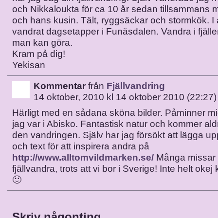
och Nikkaloukta för ca 10 år sedan tillsammans
och hans kusin. Tält, ryggsäckar och stormkök. I 
vandrat dagsetapper i Funäsdalen. Vandra i fjälle
man kan göra.
Kram på dig!
Yekisan
Kommentar
från
Fjällvandring
14 oktober, 2010 kl 14 oktober 2010 (22:27)
Härligt med en sådana sköna bilder. Påminner mi
jag var i Abisko. Fantastisk natur och kommer al
den vandringen. Själv har jag försökt att lägga upp 
och text för att inspirera andra på
http://www.alltomvildmarken.se/
Många missar d
fjällvandra, trots att vi bor i Sverige! Inte helt ok
🙂
Skriv någonting