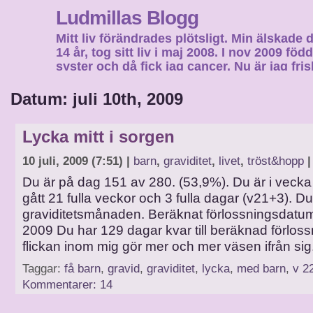
Ludmillas Blogg
Mitt liv förändrades plötsligt. Min älskade 
14 år, tog sitt liv i maj 2008. I nov 2009 fö
syster och då fick jag cancer. Nu är jag fri
fortsätta mitt liv…
Datum: juli 10th, 2009
Lycka mitt i sorgen
10 juli, 2009 (7:51) |
barn
,
graviditet
,
livet
,
tröst&hopp
|
Du är på dag 151 av 280. (53,9%). Du är i vecka
gått 21 fulla veckor och 3 fulla dagar (v21+3). Du 
graviditetsmånaden. Beräknat förlossningsdat
2009 Du har 129 dagar kvar till beräknad förlossn
flickan inom mig gör mer och mer väsen ifrån sig
Taggar:
få barn
,
gravid
,
graviditet
,
lycka
,
med barn
,
v 2
Kommentarer: 14