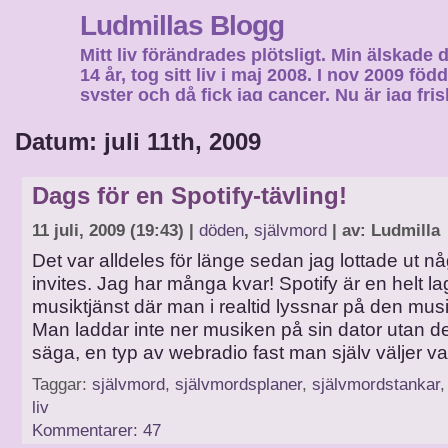
Ludmillas Blogg
Mitt liv förändrades plötsligt. Min älskade 
14 år, tog sitt liv i maj 2008. I nov 2009 fö
syster och då fick jag cancer. Nu är jag fri
fortsätta mitt liv…
Datum: juli 11th, 2009
Dags för en Spotify-tävling!
11 juli, 2009 (19:43) |
döden
,
självmord
| av: Ludmilla
Det var alldeles för länge sedan jag lottade ut nå
invites. Jag har många kvar! Spotify är en helt la
musiktjänst där man i realtid lyssnar på den musi
Man laddar inte ner musiken på sin dator utan d
säga, en typ av webradio fast man själv väljer 
Taggar:
självmord
,
självmordsplaner
,
självmordstankar
liv
Kommentarer: 47