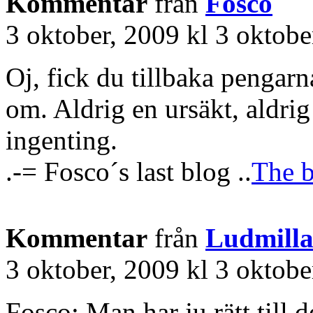
Kommentar
från
Fosco
3 oktober, 2009 kl 3 oktobe
Oj, fick du tillbaka pengarn
om. Aldrig en ursäkt, aldri
ingenting.
.-= Fosco´s last blog ..
The b
Kommentar
från
Ludmill
3 oktober, 2009 kl 3 oktobe
Fosco: Man har ju rätt till d