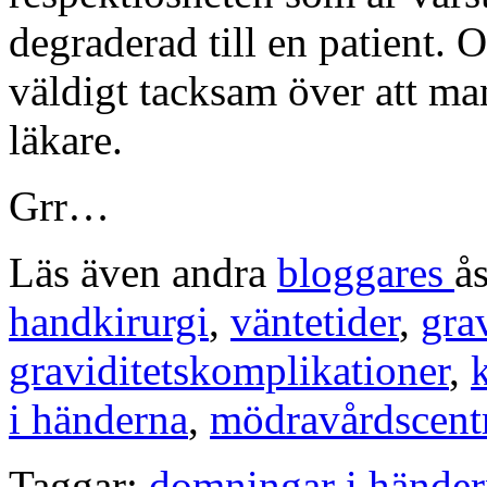
degraderad till en patient.
väldigt tacksam över att ma
läkare.
Grr…
Läs även andra
bloggares
å
handkirurgi
,
väntetider
,
grav
graviditetskomplikationer
,
i händerna
,
mödravårdscent
Taggar:
domningar i hände