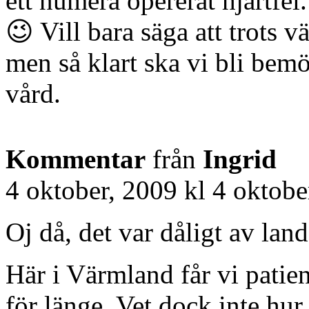
ett numera opererat hjärtfel
😉 Vill bara säga att trots v
men så klart ska vi bli bemö
vård.
Kommentar
från
Ingrid
4 oktober, 2009 kl 4 oktobe
Oj då, det var dåligt av land
Här i Värmland får vi patien
för länge. Vet dock inte hur 