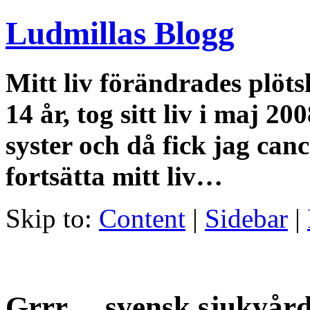
Ludmillas Blogg
Mitt liv förändrades plöts
14 år, tog sitt liv i maj 2
syster och då fick jag canc
fortsätta mitt liv…
Skip to:
Content
|
Sidebar
|
Grrr… svensk sjukvå