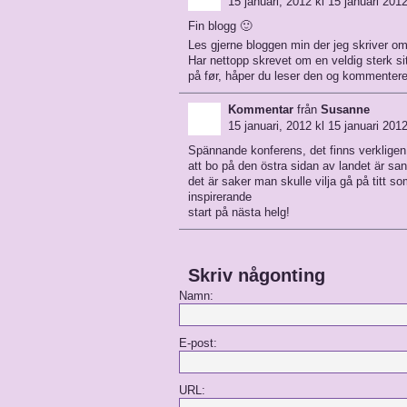
15 januari, 2012 kl 15 januari 2012
Fin blogg 🙂
Les gjerne bloggen min der jeg skriver om 
Har nettopp skrevet om en veldig sterk
på før, håper du leser den og kommentere
Kommentar
från
Susanne
15 januari, 2012 kl 15 januari 2012
Spännande konferens, det finns verkligen
att bo på den östra sidan av landet är s
det är saker man skulle vilja gå på titt so
inspirerande
start på nästa helg!
Skriv någonting
Namn:
E-post:
URL: