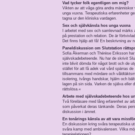
Vad tycker folk egentligen om mig?
Vikten av att våga göra andra männis­kor vi
unga vuxna. Terapeu­tiska erfarenheter ge
tagna ur den kliniska vardagen.
Sex och självkänsla hos unga vuxna
I arbetet med sex­ och samlevnad märks a
på prestation och relation. De är förtvivlad
Det finns hjälp att få! En beskrivning av
Paneldiskussion om Slutstation rättsp
Sofia Åkerman och Thérèse Eriksson har u
självskadebeteende. Nu har de skrivit Slu
inte blivit dömda för något brott och de ut
stället för att få adek­ vat vård spärras de
tillsammans med mördare och våldtäktsmä
isolering, tvångs­ handskar, hjälm och bält
lagen på sin sida. Varken de själva eller
rättslösa.«
Arbete med självskadebeteende hos un
Två föreläsare med lång erfarenhet av ar
som påverkat deras tänkande. Deras person
diskussion i ämnet.
En tonårings känsla av att vara missfö
En diskussion kring svåra terapeutiska ut
svåra kamp med ambivalensen. Vilka möjli
terapirelationen?