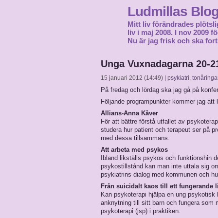
Ludmillas Blo
Mitt liv förändrades plötsli
liv i maj 2008. I nov 2009 
Nu är jag frisk och ska fort
Unga Vuxnadagarna 20-21
15 januari 2012 (14:49) |
psykiatri
,
tonåringa
På fredag och lördag ska jag gå på konfere
Följande programpunkter kommer jag att 
Allians-Anna Kåver
För att bättre förstå utfallet av psykote
studera hur patient och terapeut ser på p
med dessa tillsammans.
Att arbeta med psykos
Ibland likställs psykos och funktionshin
psykostillstånd kan man inte uttala sig o
psykiatrins dialog med kommunen och hur
Från suicidalt kaos till ett fungerande l
Kan psykoterapi hjälpa en ung psykotisk k
anknytning till sitt barn och fungera so
psykoterapi (jsp) i praktiken.