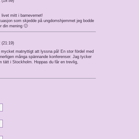
 (19:59)
livet mitt i barnevernet!
 situasjon som skjedde på ungdomshjemmet jeg bodde
r din mening 🙂
 (21:19)
 mycket matnyttigt att lyssna på! En stor fördel med
annerligen många spännande konferenser. Jag tycker
m tätt i Stockholm. Hoppas du får en trevlig,