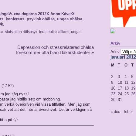
UngaVuxna dagarna 2012X Anna KåverX
ns
,
konferens
,
psykisk ohälsa
,
ungas ohälsa
,
yk
,
sa
,
slutstation rättspsyk
,
terapeutisk allians
,
ungas
Arkiv
Depression och stressrelaterad ohälsa
Arkiv
förekommer ofta bland läkarstudenter
»
januari 2012
M
T
O
T
2
3
4
5
9
10
11
12
 (17:52)
16
17
18
19
film jag såg nyss!
23
24
25
26
ästa jag hittills sett om mobbning.
30
31
n verka överdriven vid vissa tillfällen. Men jag som
k vet att det inte är överdrivet. Det är verkligen så
« dec
feb »
titta på 🙂