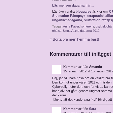
Läs mer om dagarna här…
Läs även andra
bloggares
åsikter om
X 
Slutstation Rättspsyk
,
terapeutisk allia
ungavuxnadagarna
,
slutstation rättsps
Taggar:
Anna Kåver
,
konferens
,
psykisk ohäl
ohälsa
,
UngaVuxna dagarna 2012
«
Borta bra men hemma bäst!
Kommentarer till inlägget
Kommentar
från
Amanda
15 januari, 2012 kl 15 januari 2012
Hej, jag vill bara tipsa om en väldigt bra 
Den kom ut under våren 2011 och är den b
Cyberbully heter den, och för vissa kan de
har själv har gått igenom ungefär samma sa
det känns..
Tänkte att det kunde vara ”kul” för dig att 
Kommentar
från
Sara