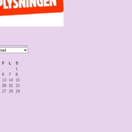
F
L
S
1
6
7
8
13
14
15
20
21
22
27
28
29