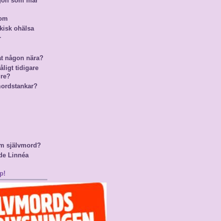
ågon som mår
nom
kisk ohälsa
r
at någon nära?
ligt tidigare
gre?
mordstankar?
m självmord?
de Linnéa
p!