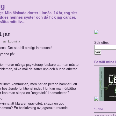
gg
gt. Min älskade dotter Linnéa, 14 år, tog sitt
föddes hennes syster och då fick jag cancer.
sätta mitt liv…
 jan
r
| av: Ludmilla
Sök efter:
ns. Det ska bli otroligt intressant!
lyssna på:
Beställ mina
rapier menar många psykoterapiforskare att man måste
roblemen, vilka mål de sätter upp och hur de arbetar
­ der inom kommunen, men när en person hamnar i ett
m bestående funktionshinder. Hur kan man förbättra
 kan man skapa ett ”unga­tänk” i samarbeten?
iv
vinna att klara en graviditet, skapa en god
m mamma? En beskrivning av jagstruk­turerande
Sidor