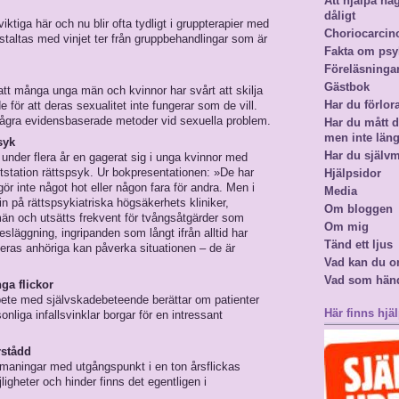
Att hjälpa n
dåligt
ktiga här och nu blir ofta tydligt i gruppterapier med
Choriocarci
staltas med vinjet­ ter från gruppbehandlingar som är
Fakta om psy
Föreläsninga
Gästbok
tt många unga män och kvinnor har svårt att skilja
Har du förlor
e för att deras sexualitet inte fungerar som de vill.
 några evidensba­serade metoder vid sexuella problem.
Har du mått då
men inte län
syk
Har du själv
nder flera år en­ gagerat sig i unga kvinnor med
tstation rättspsyk. Ur bokpresentationen: »De har
Hjälpsidor
gör inte något hot eller någon fara för andra. Men i
Media
 in på rättspsykiatriska högsäkerhets­ kliniker,
Om bloggen
n och utsätts frekvent för tvångsåtgärder som
Om mig
esläggning, ingripanden som långt ifrån alltid har
Tänd ett ljus
 deras anhöriga kan påverka situationen – de är
Vad kan du o
Vad som hän
ga flickor
­bete med självskadebeteende berättar om patienter
Här finns hjäl
liga infallsvinklar borgar för en intressant
rstådd
maningar med utgångspunkt i en ton­ årsflickas
gheter och hinder finns det egentligen i