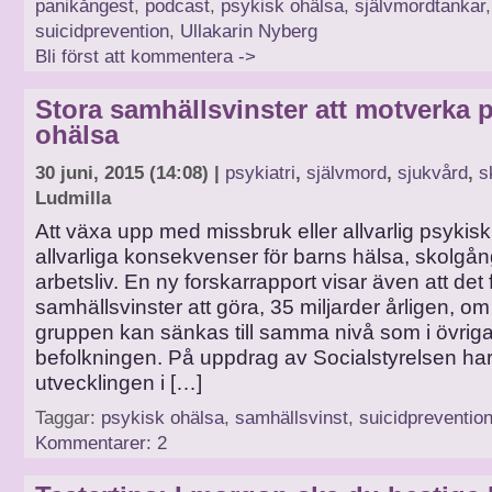
panikångest
,
podcast
,
psykisk ohälsa
,
självmordtankar
,
suicidprevention
,
Ullakarin Nyberg
Bli först att kommentera ->
Stora samhällsvinster att motverka 
ohälsa
30 juni, 2015 (14:08) |
psykiatri
,
självmord
,
sjukvård
,
s
Ludmilla
Att växa upp med missbruk eller allvarlig psykis
allvarliga konsekvenser för barns hälsa, skolgå
arbetsliv. En ny forskarrapport visar även att det 
samhällsvinster att göra, 35 miljarder årligen, om
gruppen kan sänkas till samma nivå som i övrig
befolkningen. På uppdrag av Socialstyrelsen har f
utvecklingen i […]
Taggar:
psykisk ohälsa
,
samhällsvinst
,
suicidpreventio
Kommentarer: 2