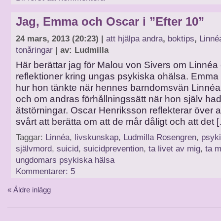
Jag, Emma och Oscar i ”Efter 10”
24 mars, 2013 (20:23) |
att hjälpa andra
,
boktips
,
Linné
tonåringar
| av: Ludmilla
Här berättar jag för Malou von Sivers om Linnéa
reflektioner kring ungas psykiska ohälsa. Emma
hur hon tänkte när hennes barndomsvän Linnéa tag
och om andras förhållningssätt när hon själv ha
ätstörningar. Oscar Henriksson reflekterar över att
svårt att berätta om att de mår dåligt och att det 
Taggar:
Linnéa
,
livskunskap
,
Ludmilla Rosengren
,
psyki
självmord
,
suicid
,
suicidprevention
,
ta livet av mig
,
ta mi
ungdomars psykiska hälsa
Kommentarer: 5
« Äldre inlägg