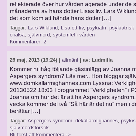
reflekterade över hur vården agerade under de s
månaderna av hans dotter Lisas liv. Lars Wiklun
det som kom att hända hans dotter […]
Taggar:
Lars Wiklund
,
Lisa ett liv
,
psykiatri
,
psykiatrisk
ohälsa
,
självmord
,
systemfel i vården
Kommentarer: 2
26 maj, 2013 (19:24) |
allmänt
| av: Ludmilla
Kommer ni ihåg följande gästinlägg av Joanna 
Aspergers syndrom? Läs mer.. Hon bloggar själv
www.domkallarmighannes.com Lyssna: Verklighe
20130522 18:03 I programmet ”Verkligheten” i P3
Joanna om hur det är att ha Aspergers syndrom.
vecka kommer del två ”Så här är det nu” men i d
berättar […]
Taggar:
Aspergers syndrom
,
dekallarmighannes
,
psykis
självmordsförsök
Bli först att kommentera ->