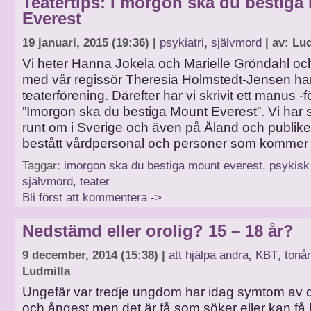
Teatertips: I morgon ska du bestiga
Everest
19 januari, 2015 (19:36) |
psykiatri
,
självmord
| av: Lu
Vi heter Hanna Jokela och Marielle Gröndahl oc
med vår regissör Theresia Holmstedt-Jensen har 
teaterförening. Därefter har vi skrivit ett manus -
”Imorgon ska du bestiga Mount Everest”. Vi har 
runt om i Sverige och även på Åland och publik
bestått vårdpersonal och personer som kommer 
Taggar:
imorgon ska du bestiga mount everest
,
psykisk
självmord
,
teater
Bli först att kommentera ->
Nedstämd eller orolig? 15 – 18 år?
9 december, 2014 (15:38) |
att hjälpa andra
,
KBT
,
tonår
Ludmilla
Ungefär var tredje ungdom har idag symtom av 
och ångest men det är få som söker eller kan få 