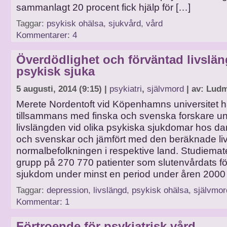
sammanlagt 20 procent fick hjälp för […]
Taggar:
psykisk ohälsa
,
sjukvård
,
vård
Kommentarer: 4
Överdödlighet och förväntad livslä
psykisk sjuka
5 augusti, 2014 (9:15) |
psykiatri
,
självmord
| av: Ludm
Merete Nordentoft vid Köpenhamns universitet h
tillsammans med finska och svenska forskare u
livslängden vid olika psykiska sjukdomar hos dan
och svenskar och jämfört med den beräknade li
normalbefolkningen i respektive land. Studiemate
grupp på 270 770 patienter som slutenvårdats fö
sjukdom under minst en period under åren 2000 t
Taggar:
depression
,
livslängd
,
psykisk ohälsa
,
självmor
Kommentar: 1
Förtroende för psykiatrisk vård