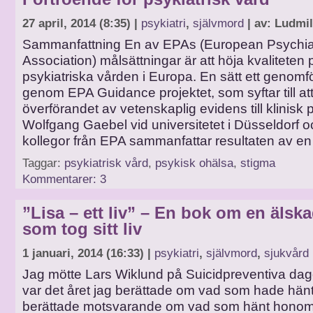
27 april, 2014 (8:35) |
psykiatri
,
självmord
| av: Ludmil
Sammanfattning En av EPAs (European Psychiat
Association) målsättningar är att höja kvaliteten
psykiatriska vården i Europa. En sätt ett genomfö
genom EPA Guidance projektet, som syftar till att
överförandet av vetenskaplig evidens till klinisk p
Wolfgang Gaebel vid universitetet i Düsseldorf 
kollegor från EPA sammanfattar resultaten av en
Taggar:
psykiatrisk vård
,
psykisk ohälsa
,
stigma
Kommentarer: 3
”Lisa – ett liv” – En bok om en älska
som tog sitt liv
1 januari, 2014 (16:33) |
psykiatri
,
självmord
,
sjukvård
Jag mötte Lars Wiklund på Suicidpreventiva da
var det året jag berättade om vad som hade hän
berättade motsvarande om vad som hänt hono