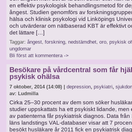
en effektiv psykologisk behandlingsmetod för d
ångest. Studien genomförs av forskningsgruppen 
hälsa och klinisk psykologi vid Linköpings Univer
och utvärderar om nätbaserad KBT är effektivt 
det lättare […]
Taggar:
ångest
,
forskning
,
nedstämdhet
,
oro
,
psykisk o
ungdomar
Bli först att kommentera ->
Besökare på vårdcentral som får hjäl
psykisk ohälsa
7 oktober, 2014 (14:08) |
depression
,
psykiatri
,
sjukdo
av: Ludmilla
Cirka 25–30 procent av dem som söker husläkare
studier uppskattats ha ett psykiskt lidande, men
av patienterna får psykiatrisk diagnos. Data frå
läns landstings VAL-databaser visar att 7 proc
besökt husläkare år 2011 fick en psykiatrisk dia