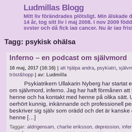
Ludmillas Blogg
Mitt liv förändrades plötsligt. Min älskade 
14 år, tog sitt liv i maj 2008. I nov 2009 fö
syster och då fick jag cancer. Nu är jag fri
fortsätta mitt liv…
Tagg: psykisk ohälsa
Inferno – en podcast om självmord
16 maj, 2017 (16:16) |
att hjälpa andra
,
psykiatri
,
själv
tröst&hopp
| av: Ludmilla
Psykiatrikern Ullakarin Nyberg har startat e
om självmord, inferno. Jag har haft förmånen att få
henne och ha kontakt med henne på olika sätt. U
oerhört kunnig, inkännande och professionell p
beskriver sig själv som orädd och det är kanske
henne […]
Taggar:
aldrigensam
,
charlie eriksson
,
depression
,
infe