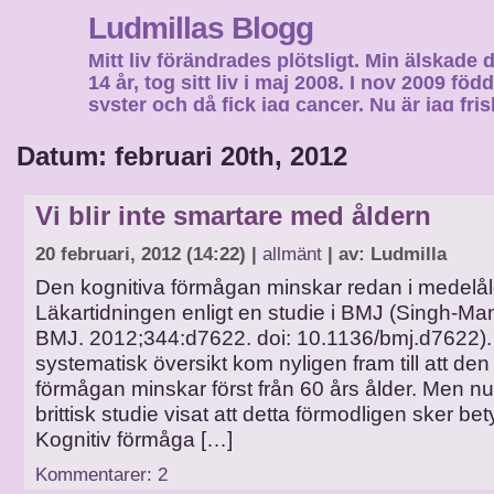
Ludmillas Blogg
Mitt liv förändrades plötsligt. Min älskade 
14 år, tog sitt liv i maj 2008. I nov 2009 fö
syster och då fick jag cancer. Nu är jag fri
fortsätta mitt liv…
Datum: februari 20th, 2012
Vi blir inte smartare med åldern
20 februari, 2012 (14:22) |
allmänt
| av: Ludmilla
Den kognitiva förmågan minskar redan i medelåld
Läkartidningen enligt en studie i BMJ (Singh-Man
BMJ. 2012;344:d7622. doi: 10.1136/bmj.d7622). 
systematisk översikt kom nyligen fram till att den
förmågan minskar först från 60 års ålder. Men nu
brittisk studie visat att detta förmodligen sker bety
Kognitiv förmåga […]
Kommentarer: 2