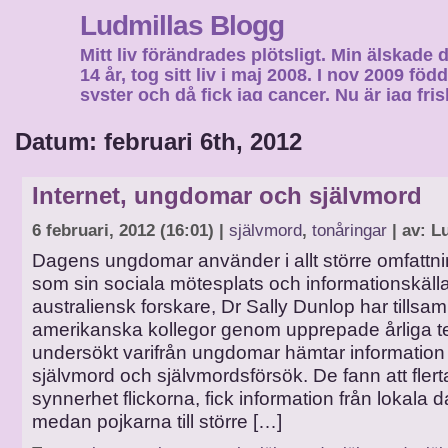
Ludmillas Blogg
Mitt liv förändrades plötsligt. Min älskade 
14 år, tog sitt liv i maj 2008. I nov 2009 fö
syster och då fick jag cancer. Nu är jag fri
fortsätta mitt liv…
Datum: februari 6th, 2012
Internet, ungdomar och självmord
6 februari, 2012 (16:01) |
självmord
,
tonåringar
| av: L
Dagens ungdomar använder i allt större omfattni
som sin sociala mötesplats och informationskäll
australiensk forskare, Dr Sally Dunlop har till
amerikanska kollegor genom upprepade årliga t
undersökt varifrån ungdomar hämtar informatio
självmord och självmordsförsök. De fann att flerta
synnerhet flickorna, fick information från lokala d
medan pojkarna till större […]