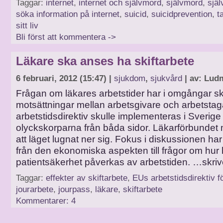
Taggar:
internet
,
internet och självmord
,
självmord
,
sjä
söka information på internet
,
suicid
,
suicidprevention
,
t
sitt liv
Bli först att kommentera ->
Läkare ska anses ha skiftarbete
6 februari, 2012 (15:47) |
sjukdom
,
sjukvård
| av: Ludm
Frågan om läkares arbetstider har i omgångar sk
motsättningar mellan arbetsgivare och arbetstag
arbetstidsdirektiv skulle implementeras i Sverig
olyckskorparna från båda sidor. Läkarförbundet
att läget lugnat ner sig. Fokus i diskussionen har
från den ekonomiska aspekten till frågor om hur
patientsäkerhet påverkas av arbetstiden. …skriv
Taggar:
effekter av skiftarbete
,
EUs arbetstidsdirektiv f
jourarbete
,
jourpass
,
läkare
,
skiftarbete
Kommentarer: 4